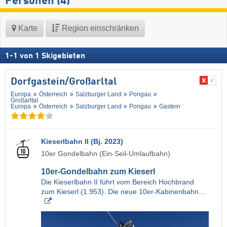
Personen (4)
Karte
Region einschränken
1
-
1
von
1
Skigebieten
Dorfgastein/​Großarltal
Europa
Österreich
Salzburger Land
Pongau
Großarltal
Europa
Österreich
Salzburger Land
Pongau
Gastein
Kieserlbahn II (Bj. 2023)
10er Gondelbahn (Ein-Seil-Umlaufbahn)
10er-Gondelbahn zum Kieserl
Die Kieserlbahn II führt vom Bereich Hochbrand
zum Kieserl (1.953). Die neue 10er-Kabinenbahn…