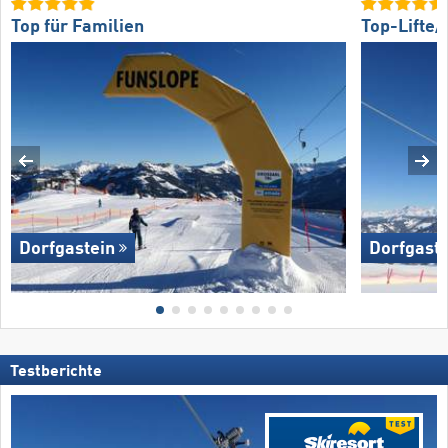
Top für Familien
Top-Lifte
Dorfgastein
Dorfgaste
Testberichte