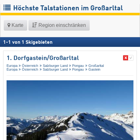
Höchste Talstationen im Großarltal
Karte
Region einschränken
1
-
1
von
1
Skigebieten
1. Dorfgastein/​Großarltal
Europa
Österreich
Salzburger Land
Pongau
Großarltal
Europa
Österreich
Salzburger Land
Pongau
Gastein