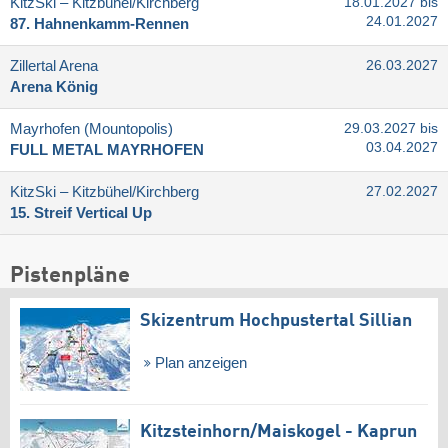
KitzSki – Kitzbühel/​Kirchberg
18.01.2027 bis
24.01.2027
87. Hahnenkamm-Rennen
Zillertal Arena
26.03.2027
Arena König
Mayrhofen (Mountopolis)
29.03.2027 bis
03.04.2027
FULL METAL MAYRHOFEN
KitzSki – Kitzbühel/​Kirchberg
27.02.2027
15. Streif Vertical Up
Pistenpläne
Skizentrum Hochpustertal Sillian
Plan anzeigen
Kitzsteinhorn/​Maiskogel - Kaprun