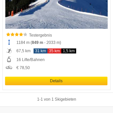
Testergebnis
1184 m
(
849 m
-
2033 m
)
67,5 km
31 km
35 km
1,5 km
16 Lifte/Bahnen
€ 78,50
Details
1
-
1
von
1
Skigebieten