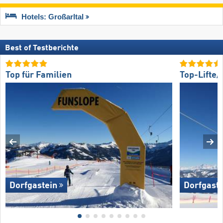
Hotels: Großarltal
Best of Testberichte
Top für Familien
Top-Lifte
Dorfgastein
Dorfgaste