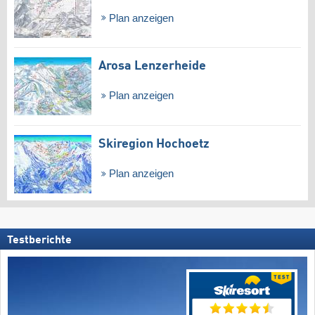
Plan anzeigen
Arosa Lenzerheide
Plan anzeigen
Skiregion Hochoetz
Plan anzeigen
Testberichte