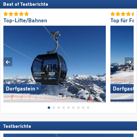
Best of Testberichte
Top-Lifte/Bahnen
Top für Fa
Dorfgastein
Dorfgaste
Testberichte