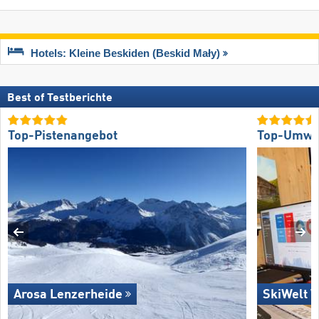
Hotels: Kleine Beskiden (Beskid Mały)
Best of Testberichte
Top-Pistenangebot
Top-Umwel
Arosa Lenzerheide
SkiWelt W