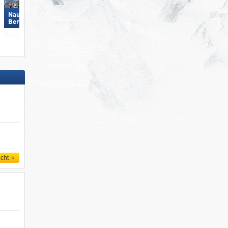
Nauders am Reschenpass –
Skicircus Saalbach Hintergle
Bergkastel
Leogang Fieberbrunn
icht