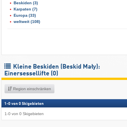
Beskiden
(3)
Karpaten
(7)
Europa
(33)
weltweit
(108)
Kleine Beskiden (Beskid Mały):
Einersessellifte (0)
Region einschränken
1
-
0
von
0
Skigebieten
1
-
0
von
0
Skigebieten