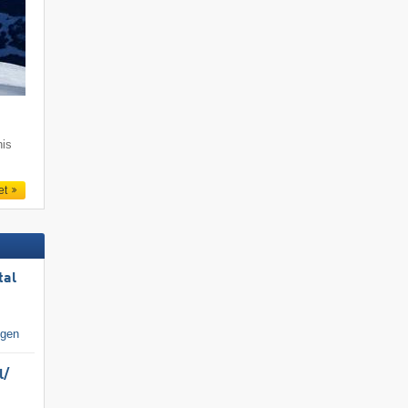
nis
et
tal
igen
/​