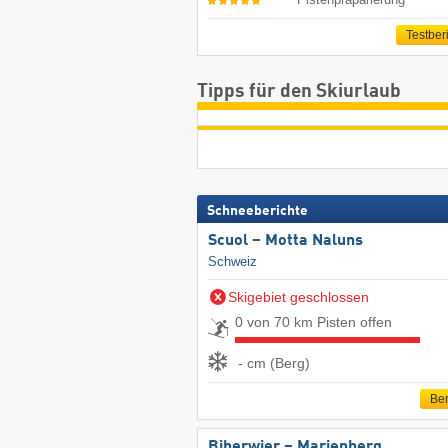
Testber
Tipps für den Skiurlaub
Schneeberichte
Scuol – Motta Naluns
Schweiz
Skigebiet geschlossen
0 von 70 km Pisten offen
- cm (Berg)
Ber
Biberwier – Marienberg