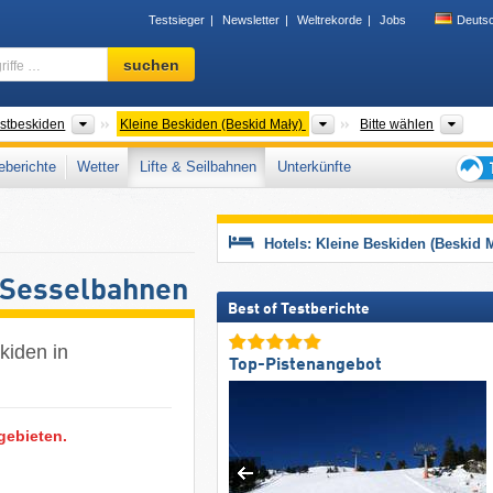
Testsieger
Newsletter
Weltrekorde
Jobs
Deuts
Skigebiet,
suchen
Region,
Begriffe
…
szüge
Gebirgszüge
Gebirgszüge
Woi
stbeskiden
Kleine Beskiden (Beskid Mały)
Bitte wählen
berichte
Wetter
Lifte & Seilbahnen
Unterkünfte
Tipps
für
den
Hotels: Kleine Beskiden (Beskid 
Skiur
r Sesselbahnen
Best of Testberichte
kiden in
Top-Pistenangebot
gebieten.