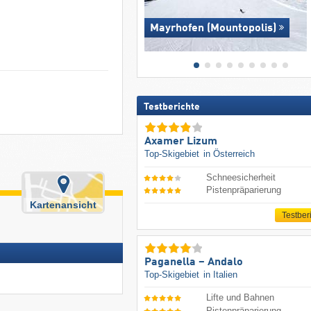
Mayrhofen (Mountopolis)
Testberichte
Axamer Lizum
Top-Skigebiet
in Österreich
Schneesicherheit
Pistenpräparierung
Kartenansicht
Testber
Paganella – Andalo
Top-Skigebiet
in Italien
Lifte und Bahnen
Pistenpräparierung