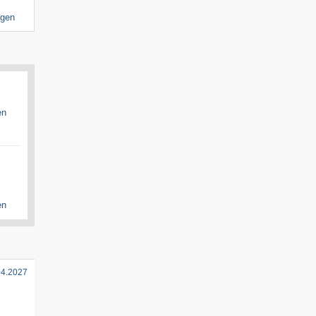
igen
en
en
04.2027