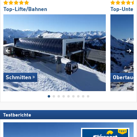
Top-Lifte/Bahnen
Top-Unter
Schmitten
Obertaue
Testberichte