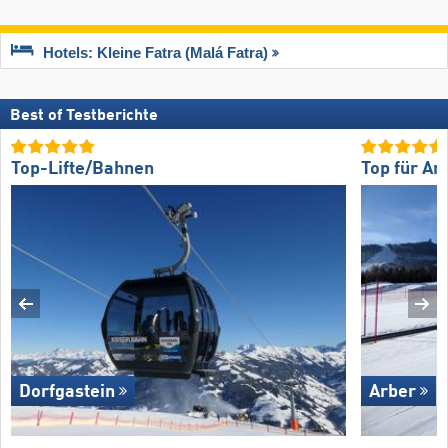
Hotels: Kleine Fatra (Malá Fatra)
Best of Testberichte
Top-Lifte/Bahnen
Top für An
Dorfgastein
Arber