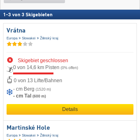
1
-
3
von
3
Skigebieten
Vrátna
Europa
Slowakei
Žilinský kraj
Skigebiet geschlossen
0 von 14,6 km Pisten
(0% offen)
0 von 13 Lifte/Bahnen
- cm Berg
(1520 m)
- cm Tal
(600 m)
Details
Martinské Hole
Europa
Slowakei
Žilinský kraj