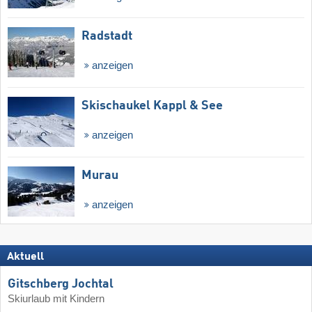
Radstadt
anzeigen
Skischaukel Kappl & See
anzeigen
Murau
anzeigen
Aktuell
Gitschberg Jochtal
Skiurlaub mit Kindern