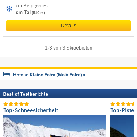
- cm Berg
(830 m)
- cm Tal
(510 m)
Details
1
-
3
von
3
Skigebieten
Hotels: Kleine Fatra (Malá Fatra)
Best of Testberichte
Top-Schneesicherheit
Top-Piste