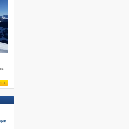
nis
et
igen