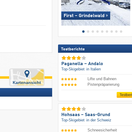
First – Grindelwald
Testberichte
Paganella – Andalo
Top-Skigebiet
in Italien
Lifte und Bahnen
Kartenansicht
Pistenpräparierung
Testber
Hohsaas – Saas-Grund
Top-Skigebiet
in der Schweiz
Schneesicherheit