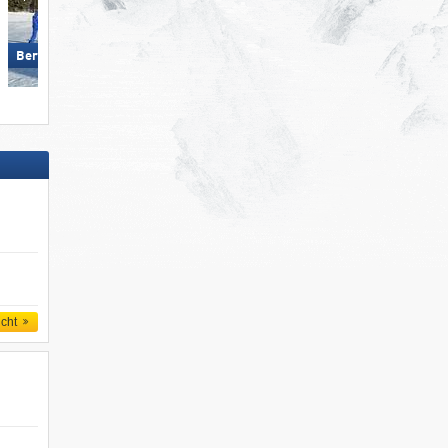
Ehrwalder Wettersteinbahnen 
Berwang/​Bichlbach/​Rinnen
Ehrwald
icht