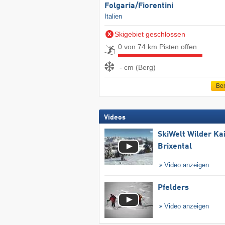
Folgaria/​Fiorentini
Italien
Skigebiet geschlossen
0 von 74 km Pisten offen
- cm (Berg)
Ber
Videos
SkiWelt Wilder Ka
Brixental
Video anzeigen
Pfelders
Video anzeigen