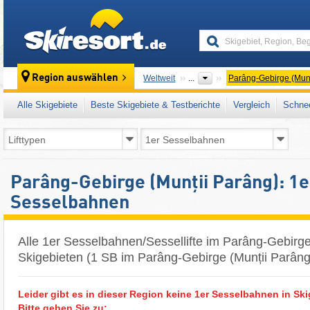
skiresort
Region auswählen
Weltweit
...
Parâng-Gebirge (Munț
Alle Skigebiete
Beste Skigebiete & Testberichte
Vergleich
Schnee
Parâng-Gebirge (Munții Parâng): 1e
Sesselbahnen
Alle 1er Sesselbahnen/Sessellifte im Parâng-Gebirge
Skigebieten (1 SB im Parâng-Gebirge (Munții Parâng
Leider gibt es in dieser Region keine 1er Sesselbahnen in Ski
Bitte gehen Sie zu: