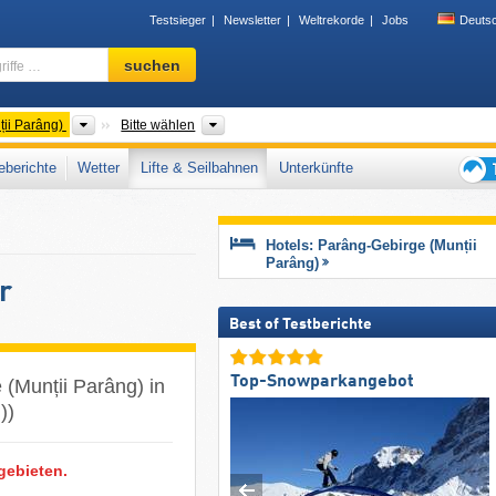
Testsieger
Newsletter
Weltrekorde
Jobs
Deuts
Skigebiet,
suchen
Region,
Begriffe
…
Gebirgszüge
Kreis
ii Parâng)
Bitte wählen
berichte
Wetter
Lifte & Seilbahnen
Unterkünfte
Tipps
für
den
Hotels: Parâng-Gebirge (Munții
Skiur
Parâng)
r
Best of Testberichte
Top-Snowparkangebot
 (Munții Parâng) in
))
gebieten.