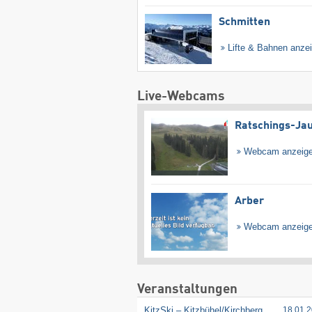
Schmitten
Lifte & Bahnen anze
Live-Webcams
Ratschings-Ja
Webcam anzeig
Arber
Webcam anzeig
Veranstaltungen
KitzSki – Kitzbühel/​Kirchberg
18.01.2