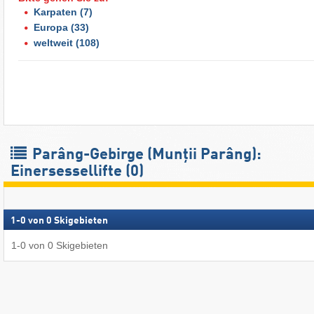
Karpaten
(7)
Europa
(33)
weltweit
(108)
Parâng-Gebirge (Munții Parâng):
Einersessellifte (0)
1
-
0
von
0
Skigebieten
1
-
0
von
0
Skigebieten