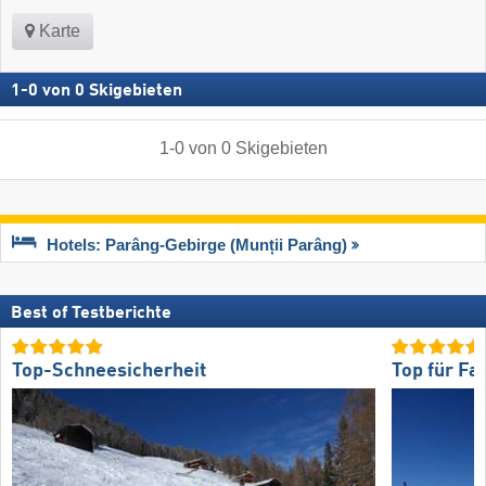
Karte
1
-
0
von
0
Skigebieten
1
-
0
von
0
Skigebieten
Hotels: Parâng-Gebirge (Munții Parâng)
Best of Testberichte
Top-Schneesicherheit
Top für Fa