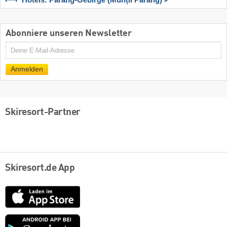
Hotels: Parâng-Gebirge (Munții Parâng)
Abonniere unseren Newsletter
E-
Mail
Anmelden
Skiresort-Partner
Skiresort.de App
App
Store
Google