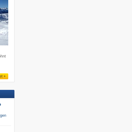
öhnt
et
e
igen