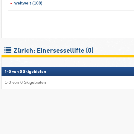
weltweit
(108)
Zürich: Einersessellifte (0)
1
-
0
von
0
Skigebieten
1
-
0
von
0
Skigebieten