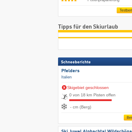
Testber
Tipps für den Skiurlaub
Schneeberichte
Pfelders
Italien
Skigebiet geschlossen
0 von 18 km Pisten offen
- cm (Berg)
Ber
Ski Juwel Alpbachtal Wildschön