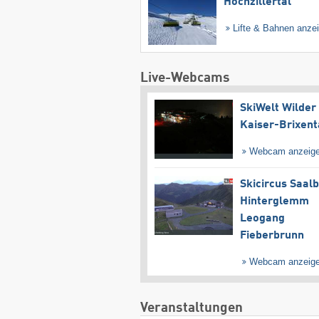
Hochzillertal
Lifte & Bahnen anze
Live-Webcams
SkiWelt Wilder
Kaiser-Brixent
Webcam anzeig
Skicircus Saal
Hinterglemm
Leogang
Fieberbrunn
Webcam anzeig
Veranstaltungen