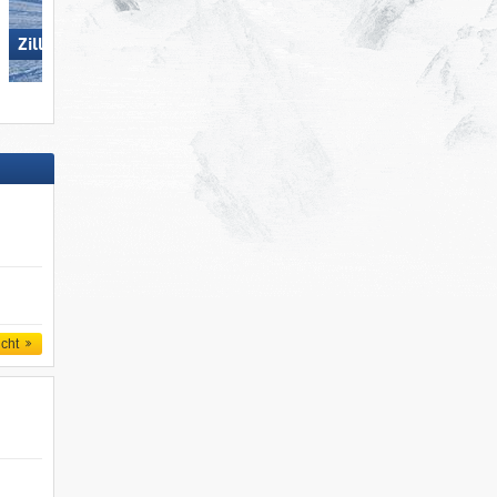
Zillertal Arena
First – Grindelwald
icht