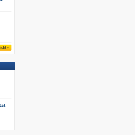
icht
tal