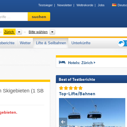
Testsieger
Newsletter
Weltrekorde
Jobs
Deuts
Skigebiet,
suchen
Region,
Begriffe
…
änder
Großregionen
Gebirgszug
Zürich
Bitte wählen
berichte
Wetter
Lifte & Seilbahnen
Unterkünfte
Tipps
für
den
Hotels: Zürich
Skiur
Best of Testberichte
n Skigebieten (1 SB
Top-Lifte/Bahnen
gebieten.