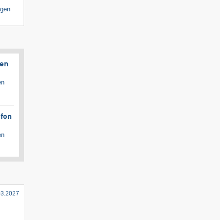
igen
gen
en
afon
en
03.2027