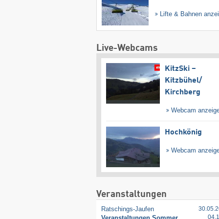
Lifte & Bahnen anze
Live-Webcams
KitzSki –
Kitzbühel/​
Kirchberg
Webcam anzeig
Hochkönig
Webcam anzeig
Veranstaltungen
Ratschings-Jaufen
30.05.2
04.
Veranstaltungen Sommer