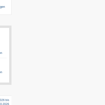
igen
en
en
026 bis
10.2026