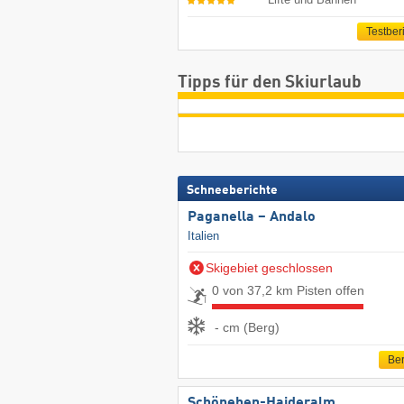
Testber
Tipps für den Skiurlaub
Schneeberichte
Paganella – Andalo
Italien
Skigebiet geschlossen
0 von 37,2 km Pisten offen
- cm (Berg)
Ber
Schöneben-Haideralm