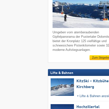
Umgeben vom atemberaubenden
Gipfelpanorama der Pustertaler Dolomit
bietet der Kronplatz 125 vielfältige und
schneesichere Pistenkilometer sowie 3
moderne Aufstiegsanlagen.
Zum Skigebi
Lifte & Bahnen
KitzSki – Kitzbühel
Kirchberg
Lifte & Bahnen anze
Hochzillertal