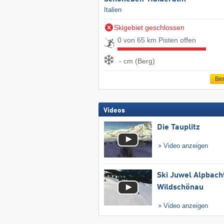
Italien
Skigebiet geschlossen
0 von 65 km Pisten offen
- cm (Berg)
Ber
Videos
Die Tauplitz
Video anzeigen
Ski Juwel Alpbach
Wildschönau
Video anzeigen