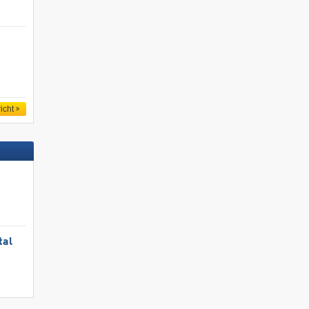
icht
tal