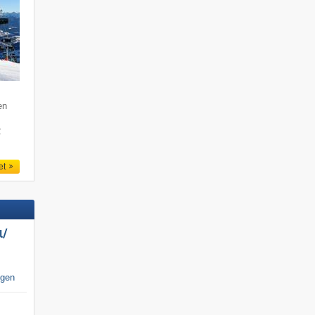
en
2
et
/​
igen