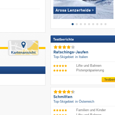
Arosa Lenzerheide
Testberichte
Ratschings-Jaufen
Kartenansicht
Top-Skigebiet
in Italien
Lifte und Bahnen
Pistenpräparierung
Testber
Schmitten
Top-Skigebiet
in Österreich
Familien und Kinder
Lifte und Bahnen