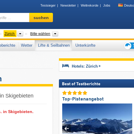
Testsieger
Newsletter
Weltrekorde
Jobs
Deuts
Skigebiet,
suchen
Region,
Begriffe
…
änder
Großregionen
Gebirgszug
Zürich
Bitte wählen
berichte
Wetter
Lifte & Seilbahnen
Unterkünfte
Tipps
für
den
Hotels: Zürich
Skiur
n
Best of Testberichte
in Skigebieten
Top-Pistenangebot
. in Skigebieten.