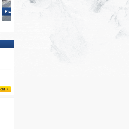
Pizol – Bad Ragaz/​Wangs
Axamer Lizum
icht