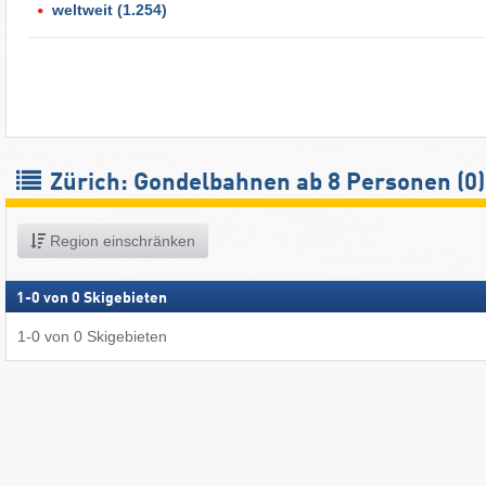
weltweit
(1.254)
Zürich: Gondelbahnen ab 8 Personen (0)
Region einschränken
1
-
0
von
0
Skigebieten
1
-
0
von
0
Skigebieten