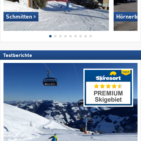
Schmitten
Hörnerba
Testberichte