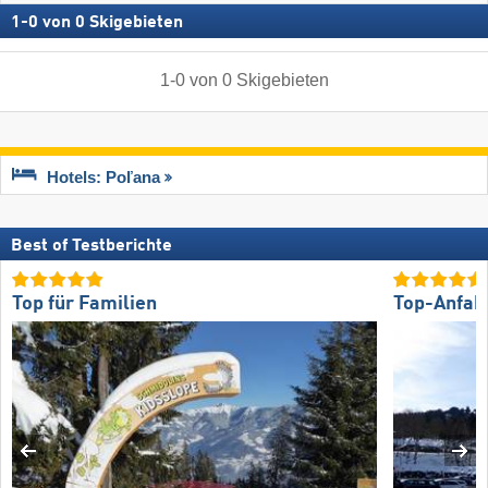
1
-
0
von
0
Skigebieten
1
-
0
von
0
Skigebieten
Hotels: Poľana
Best of Testberichte
Top für Familien
Top-Anfah