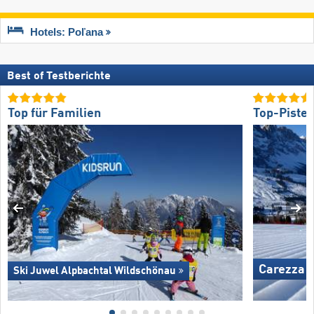
Hotels: Poľana
Best of Testberichte
Top für Familien
Top-Piste
Carezza
Ski Juwel Alpbachtal Wildschönau