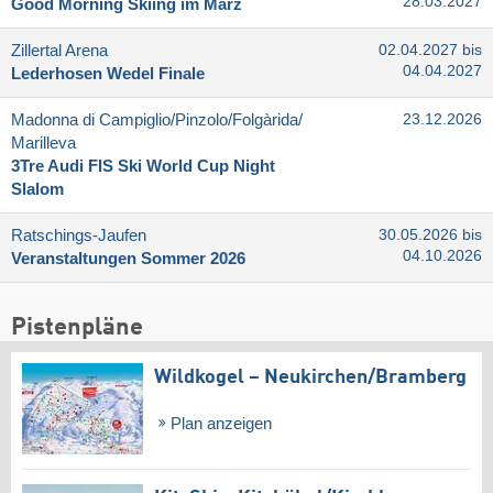
28.03.2027
Good Morning Skiing im März
Zillertal Arena
02.04.2027 bis
04.04.2027
Lederhosen Wedel Finale
Madonna di Campiglio/​Pinzolo/​Folgàrida/​
23.12.2026
Marilleva
3Tre Audi FIS Ski World Cup Night
Slalom
Ratschings-Jaufen
30.05.2026 bis
04.10.2026
Veranstaltungen Sommer 2026
Pistenpläne
Wildkogel – Neukirchen/​Bramberg
Plan anzeigen