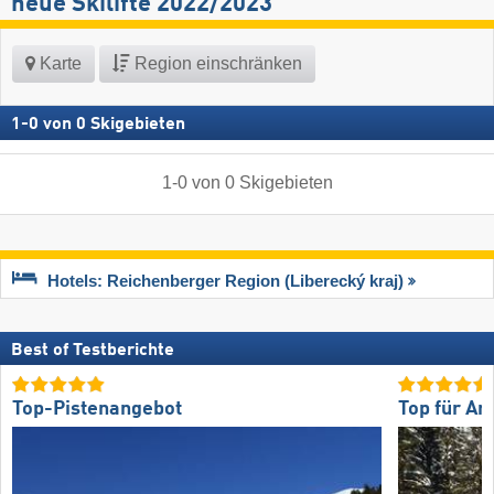
neue Skilifte 2022/2023
Karte
Region einschränken
1
-
0
von
0
Skigebieten
1
-
0
von
0
Skigebieten
Hotels: Reichenberger Region (Liberecký kraj)
Best of Testberichte
Top-Pistenangebot
Top für An