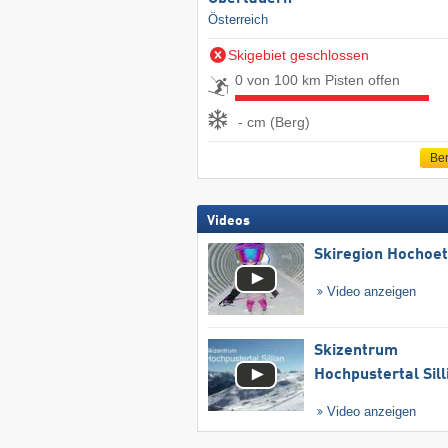
Österreich
Skigebiet geschlossen
0 von 100 km Pisten offen
- cm (Berg)
Ber
Videos
Skiregion Hochoe
Video anzeigen
Skizentrum
Hochpustertal Sill
Video anzeigen