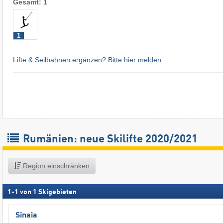
Gesamt: 1
1
Lifte & Seilbahnen ergänzen? Bitte hier melden
Rumänien: neue Skilifte 2020/2021
Region einschränken
1
-
1
von
1
Skigebieten
Sinaia