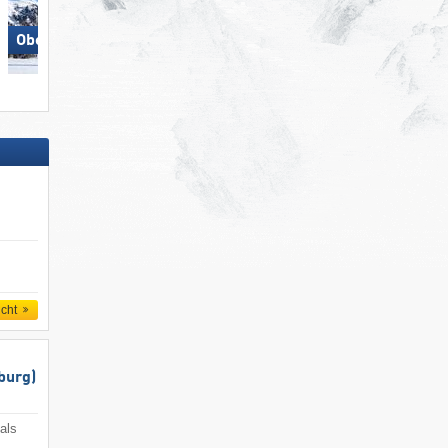
Obereggen
Lermoos – Grubigstein
icht
burg)
als