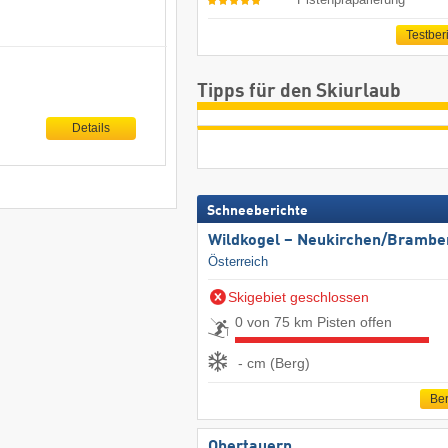
Testber
Tipps für den Skiurlaub
Details
Schneeberichte
Wildkogel – Neukirchen/​Brambe
Österreich
Skigebiet geschlossen
0 von 75 km Pisten offen
- cm (Berg)
Ber
Obertauern