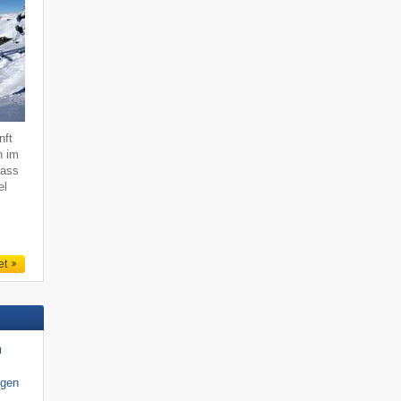
nft
n im
dass
el
et
n
igen