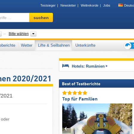
Testsieger
Newsletter
Weltrekorde
Jobs
Deuts
Skigebiet,
suchen
Region,
Begriffe
…
Länder
Kreise, Landschaften, Gebirgszug
Bitte wählen
berichte
Wetter
Lifte & Seilbahnen
Unterkünfte
Tipps
für
den
Hotels: Rumänien
Skiur
hnen 2020/2021
Best of Testberichte
/2021
Top für Familien
 oder