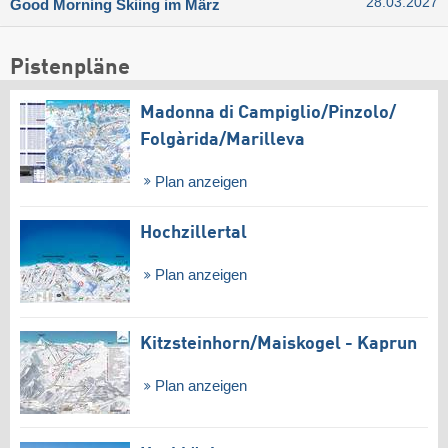
28.03.2027
Good Morning Skiing im März
Pistenpläne
Madonna di Campiglio/​Pinzolo/​
Folgàrida/​Marilleva
Plan anzeigen
Hochzillertal
Plan anzeigen
Kitzsteinhorn/​Maiskogel - Kaprun
Plan anzeigen