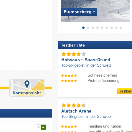
Flumserberg
Testberichte
Hohsaas – Saas-Grund
Top-Skigebiet
in der Schweiz
Schneesicherheit
Pistenpräparierung
Testber
Kartenansicht
Aletsch Arena
Top-Skigebiet
in der Schweiz
Familien und Kinder
Umweltfreundlicher Skibet