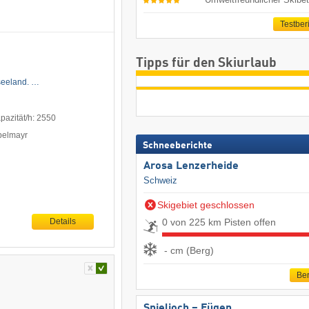
Testber
Tipps für den Skiurlaub
seeland. …
pazität/h: 2550
ppelmayr
Schneeberichte
Arosa Lenzerheide
Schweiz
Skigebiet geschlossen
0 von 225 km Pisten offen
Details
- cm (Berg)
Ber
Spieljoch – Fügen