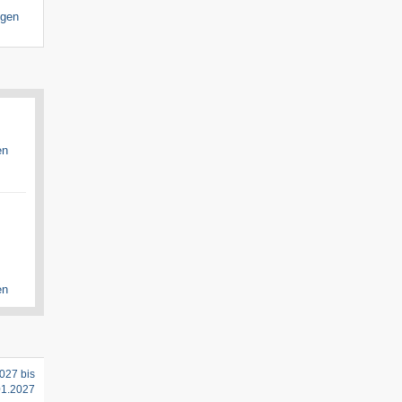
igen
en
en
027 bis
01.2027