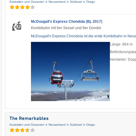
Australien und Ozeanien
Neuseeland
Südinsel
Otago
McDougall's Express Chondola (Bj. 2017)
Kombibahn mit 6er Sessel und 8er Gondel
McDougall's Express Chondola ist die erste Kombibahn in Neu
Länge: 864 m
Beförderungska
Hersteller: Do
The Remarkables
Australien und Ozeanien
Neuseeland
Südinsel
Otago