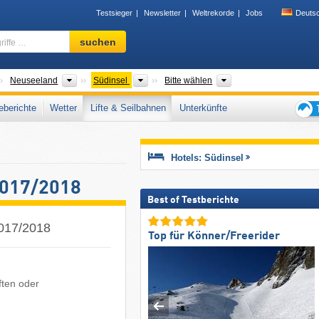
Testsieger
Newsletter
Weltrekorde
Jobs
Deuts
Skigebiet,
suchen
Region,
Begriffe
…
ontinente
Länder
Inseln
Regionen, Gebirgszüg
Neuseeland
Südinsel
Bitte wählen
berichte
Wetter
Lifte & Seilbahnen
Unterkünfte
Tipps
für
den
Hotels: Südinsel
Skiur
2017/2018
Best of Testberichte
2017/2018
Top für Könner/Freerider
ften oder