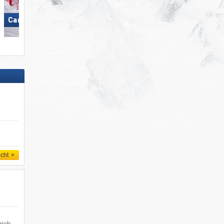
Carezza
Biberwier – Marienberg
icht
rieb