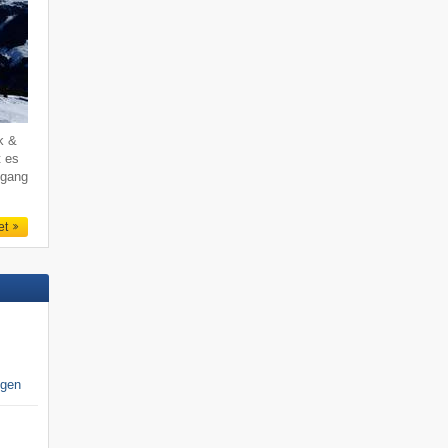
k &
t es
ogang
et
igen