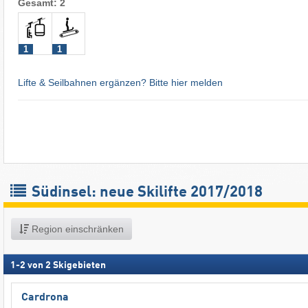
Gesamt: 2
1
1
Lifte & Seilbahnen ergänzen? Bitte hier melden
Südinsel: neue Skilifte 2017/2018
Region einschränken
1
-
2
von
2
Skigebieten
Cardrona