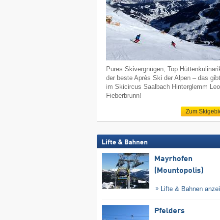
Pures Skivergnügen, Top Hüttenkulinari
der beste Après Ski der Alpen – das gib
im Skicircus Saalbach Hinterglemm Le
Fieberbrunn!
Zum Skigebi
Lifte & Bahnen
Mayrhofen
(Mountopolis)
Lifte & Bahnen anze
Pfelders