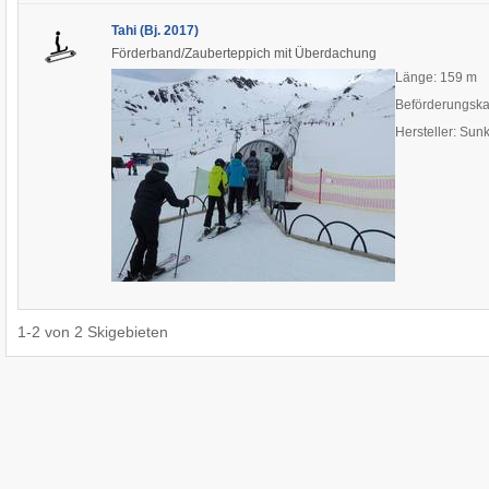
Tahi (Bj. 2017)
Förderband/Zauberteppich mit Überdachung
Länge: 159 m
Beförderungska
Hersteller: Sun
1
-
2
von
2
Skigebieten