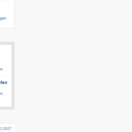
igen
en
ufen
en
02.2027