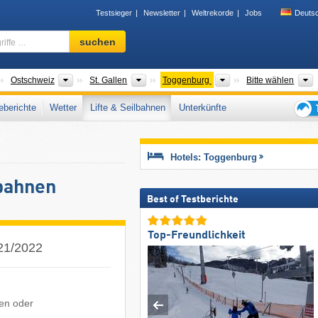
Testsieger
Newsletter
Weltrekorde
Jobs
Deuts
Skigebiet,
suchen
Region,
Begriffe
…
änder
Großregionen
Kantone
Tourismusregionen
Ostschweiz
St. Gallen
Toggenburg
Bitte wählen
berichte
Wetter
Lifte & Seilbahnen
Unterkünfte
Tipps
für
den
Hotels: Toggenburg
Skiur
lbahnen
Best of Testberichte
Top-Freundlichkeit
021/2022
ten oder