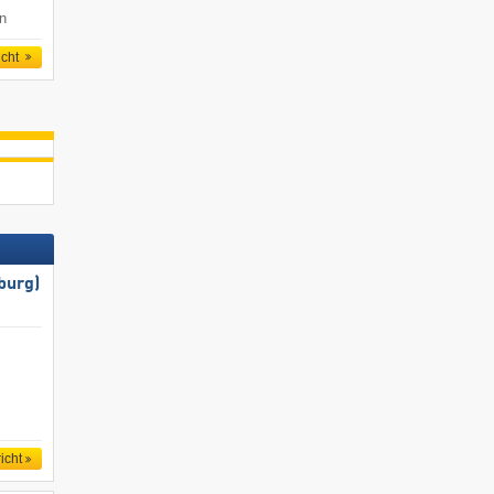
en
icht
burg)
icht