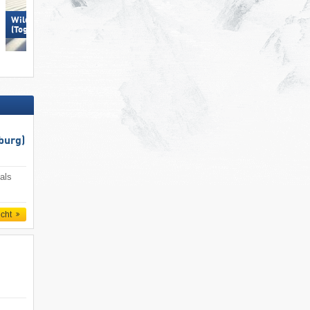
Wildhaus – Gamserrugg
Ski Juwel Alpbachtal
(Toggenburg)
Wildschönau
burg)
als
icht