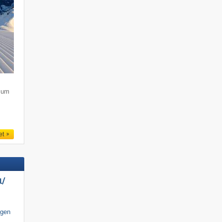
s um
et
/​
igen