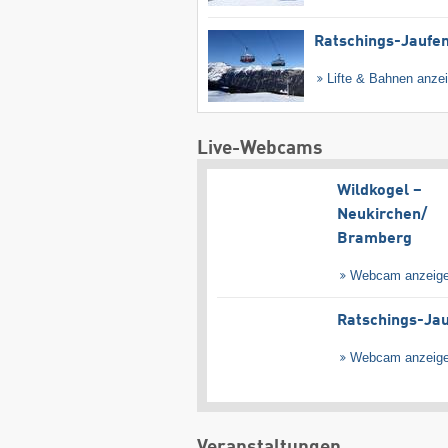
Ratschings-Jaufe
Lifte & Bahnen anze
Live-Webcams
Wildkogel –
Neukirchen/​
Bramberg
Webcam anzeig
Ratschings-Ja
Webcam anzeig
Veranstaltungen