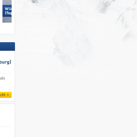
Wildhaus – Gamserrugg
Skiregion Hochoetz
(Toggenburg)
burg)
als
icht