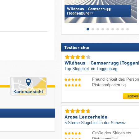
Wildhaus – Gamserrugg
(Toggenburg)
Testberichte
Wildhaus – Gamserrugg (Toggen
Top-Skigebiet
im Toggenburg
Freundlichkeit des Person
Pistenpräparierung
Kartenansicht
Testber
Arosa Lenzerheide
5-Sterne-Skigebiet
in der Schweiz
Größe des Skigebiets
Pistenangebot