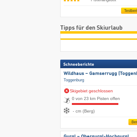
Testber
Tipps für den Skiurlaub
Schneeberichte
Wildhaus – Gamserrugg (Toggen
Toggenburg
Skigebiet geschlossen
0 von 23 km Pisten offen
- cm (Berg)
Ber
Gurgl – Obergurgl-Hochgurgl