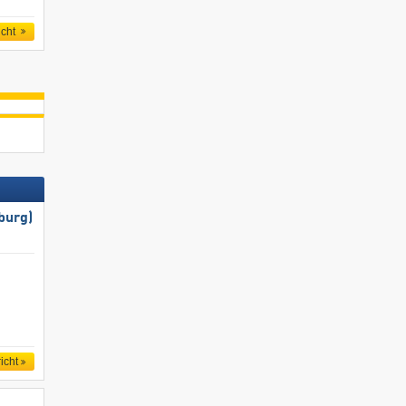
icht
burg)
icht