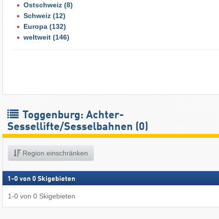
Ostschweiz
(8)
Schweiz
(12)
Europa
(132)
weltweit
(146)
Toggenburg: Achter-
Sessellifte/Sesselbahnen (0)
Region einschränken
1
-
0
von
0
Skigebieten
1
-
0
von
0
Skigebieten