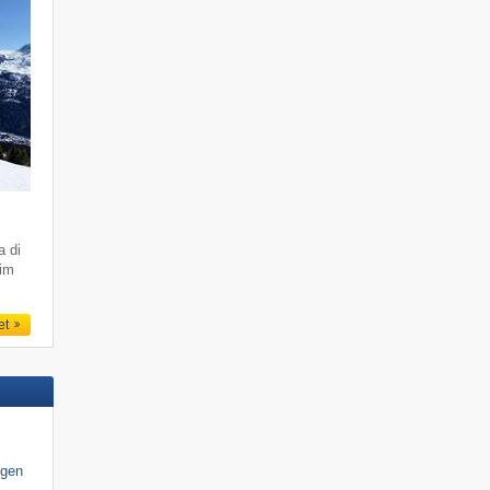
a di
 im
et
igen