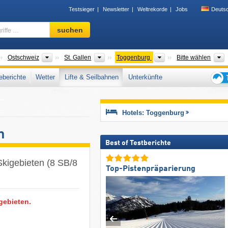
Testsieger
Newsletter
Weltrekorde
Jobs
Deuts
Skigebiet,
suchen
Region,
Begriffe
…
änder
Großregionen
Kantone
Tourismusregionen
Ostschweiz
St. Gallen
Toggenburg
Bitte wählen
berichte
Wetter
Lifte & Seilbahnen
Unterkünfte
Tipps
für
den
Hotels: Toggenburg
Skiur
n
Best of Testberichte
Skigebieten (8 SB/8
Top-Pistenpräparierung
gebieten.