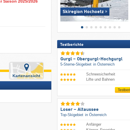
ur Saison 2025/2026
Skiregion Hochoetz
Testberichte
Gurgl – Obergurgl-Hochgurgl
5-Sterne-Skigebiet
in Österreich
Schneesicherheit
Kartenansicht
Lifte und Bahnen
Testber
Loser – Altaussee
Top-Skigebiet
in Österreich
Anfänger
Könner, Freerider