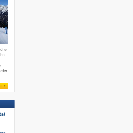
Höhe
ahn
o
e
rder
et
tal
igen