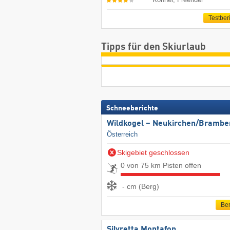
Testber
Tipps für den Skiurlaub
Schneeberichte
Wildkogel – Neukirchen/​Brambe
Österreich
Skigebiet geschlossen
0 von 75 km Pisten offen
- cm (Berg)
Ber
Silvretta Montafon