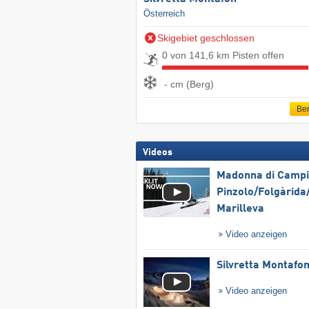
Österreich
Skigebiet geschlossen
0 von 141,6 km Pisten offen
- cm (Berg)
Ber
Videos
Madonna di Campig
Pinzolo/​Folgàrida/
Marilleva
Video anzeigen
Silvretta Montafo
Video anzeigen