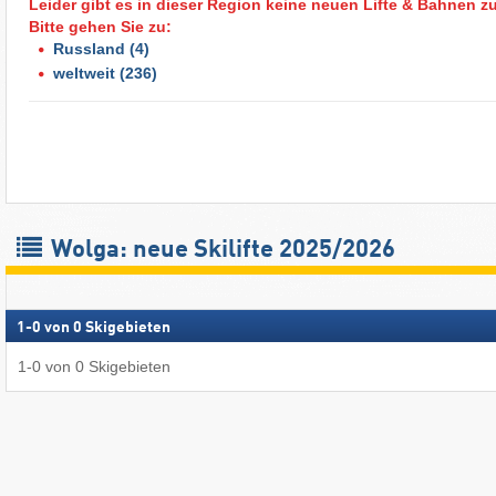
Leider gibt es in dieser Region keine neuen Lifte & Bahnen z
Bitte gehen Sie zu:
Russland
(4)
weltweit
(236)
Wolga: neue Skilifte 2025/2026
1
-
0
von
0
Skigebieten
1
-
0
von
0
Skigebieten