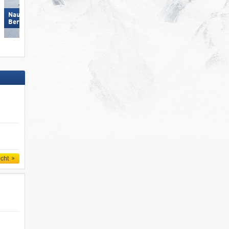
Nauders am Reschenpass –
Wildkogel – Neukirchen/​
Bergkastel
Bramberg
icht