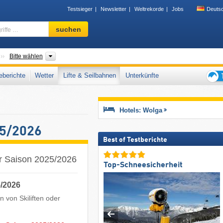
Testsieger
Newsletter
Weltrekorde
Jobs
Deuts
Skigebiet,
suchen
Region,
Begriffe
…
Föderationskreise
Oblast, Republik
Bitte wählen
berichte
Wetter
Lifte & Seilbahnen
Unterkünfte
Tipps
für
den
Hotels: Wolga
Skiur
25/2026
Best of Testberichte
ur Saison 2025/2026
Top-Schneesicherheit
5/2026
 von Skiliften oder