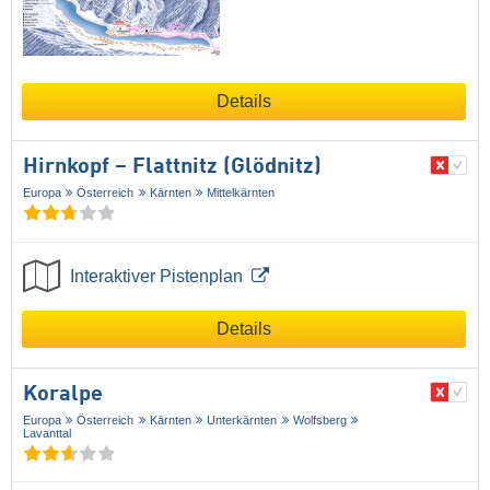
Details
Hirnkopf – Flattnitz (Glödnitz)
Europa
Österreich
Kärnten
Mittelkärnten
Interaktiver Pistenplan
Details
Koralpe
Europa
Österreich
Kärnten
Unterkärnten
Wolfsberg
Lavanttal