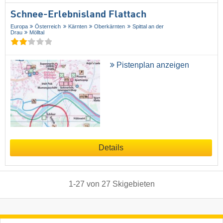
Schnee-Erlebnisland Flattach
Europa
Österreich
Kärnten
Oberkärnten
Spittal an der
Drau
Mölltal
Pistenplan anzeigen
Details
1
-
27
von
27
Skigebieten