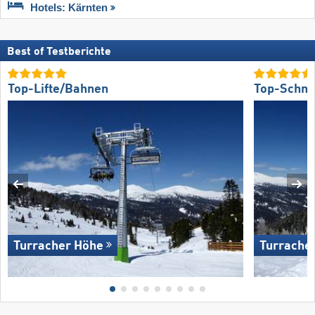
Hotels: Kärnten
Best of Testberichte
Top-Lifte/Bahnen
Top-Schne
Turracher Höhe
Turrache