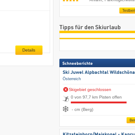
Testber
Tipps für den Skiurlaub
Details
Schneeberichte
Ski Juwel Alpbachtal Wildschön
Österreich
Skigebiet geschlossen
0 von 97,7 km Pisten offen
- cm (Berg)
Ber
Kitzsteinhorn/​Maiskogel - Kapr