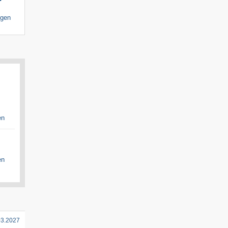
igen
en
en
03.2027