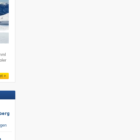
imml
oler
et
berg
igen
e