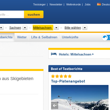
Testsieger
Newsletter
Weltrekorde
Jobs
Deuts
Skigebiet,
suchen
Region,
Begriffe
…
Länder
Bundesländer
Landkreise
Gebirgszüge
Sachsen
Mittelsachsen
Bitte wählen
berichte
Wetter
Lifte & Seilbahnen
Unterkünfte
Tipps
für
den
Hotels: Mittelsachsen
Skiur
Best of Testberichte
n aus Skigebieten
Top-Pistenangebot