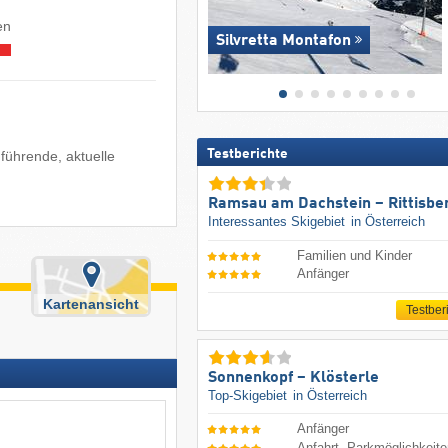
en
Silvretta Montafon
Testberichte
führende, aktuelle
Ramsau am Dachstein – Rittisbe
Interessantes Skigebiet
in Österreich
Familien und Kinder
Anfänger
Kartenansicht
Testber
Sonnenkopf – Klösterle
Top-Skigebiet
in Österreich
Anfänger
Anfahrt, Parkmöglichkeit