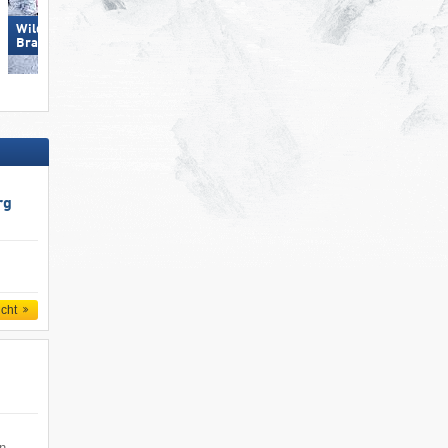
Wildkogel – Neukirchen/​
Carezza
Bramberg
rg
icht
en