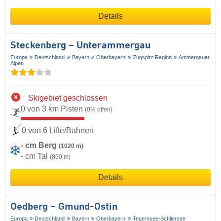
Details
Steckenberg – Unterammergau
Europa
Deutschland
Bayern
Oberbayern
Zugspitz Region
Ammergauer
Alpen
Skigebiet geschlossen
0 von 3 km Pisten
(0% offen)
0 von 6 Lifte/Bahnen
- cm Berg
(1020 m)
- cm Tal
(860 m)
Details
Oedberg – Gmund-Ostin
Europa
Deutschland
Bayern
Oberbayern
Tegernsee-Schliersee