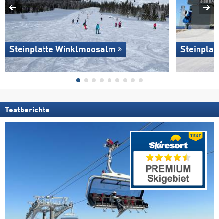
Steinplatte Winklmoosalm
Steinpla
Testberichte