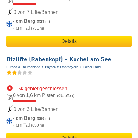
0 von 7 Lifte/Bahnen
- cm Berg
(823 m)
- cm Tal
(731 m)
Details
Ötzlifte (Rabenkopf) – Kochel am See
Europa
Deutschland
Bayern
Oberbayern
Tölzer Land
Skigebiet geschlossen
0 von 1,6 km Pisten
(0% offen)
0 von 3 Lifte/Bahnen
- cm Berg
(860 m)
- cm Tal
(650 m)