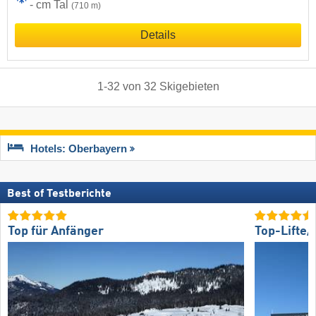
- cm Tal
(710 m)
Details
1
-
32
von
32
Skigebieten
Hotels: Oberbayern
Best of Testberichte
Top für Anfänger
Top-Lifte