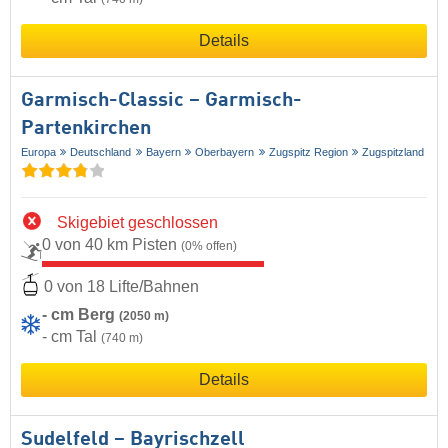
Details
Garmisch-Classic – Garmisch-
Partenkirchen
Europa
Deutschland
Bayern
Oberbayern
Zugspitz Region
Zugspitzland
Skigebiet geschlossen
0 von 40 km Pisten
(0% offen)
0 von 18 Lifte/Bahnen
- cm Berg
(2050 m)
- cm Tal
(740 m)
Details
Sudelfeld – Bayrischzell