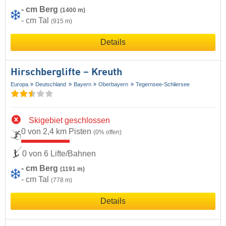
- cm Berg
(1400 m)
- cm Tal
(915 m)
Details
Hirschberglifte – Kreuth
Europa
Deutschland
Bayern
Oberbayern
Tegernsee-Schliersee
Skigebiet geschlossen
0 von 2,4 km Pisten
(0% offen)
0 von 6 Lifte/Bahnen
- cm Berg
(1191 m)
- cm Tal
(778 m)
Details