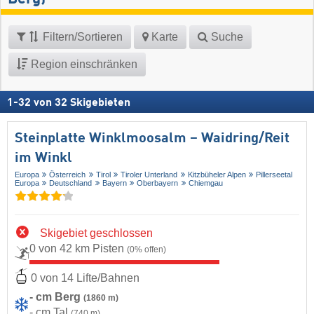
Filtern/Sortieren
Karte
Suche
Region einschränken
1
-
32
von
32
Skigebieten
Steinplatte Winklmoosalm – Waidring/​Reit
im Winkl
Europa
Österreich
Tirol
Tiroler Unterland
Kitzbüheler Alpen
Pillerseetal
Europa
Deutschland
Bayern
Oberbayern
Chiemgau
Skigebiet geschlossen
0 von 42 km Pisten
(0% offen)
0 von 14 Lifte/Bahnen
- cm Berg
(1860 m)
- cm Tal
(740 m)