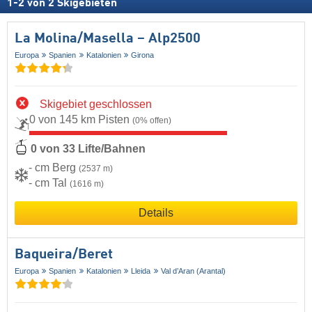
1
-
2
von
2
Skigebieten
La Molina/​Masella – Alp2500
Europa
Spanien
Katalonien
Girona
Skigebiet geschlossen
0 von 145 km Pisten
(0% offen)
0 von 33 Lifte/Bahnen
- cm Berg
(2537 m)
- cm Tal
(1616 m)
Details
Baqueira/​Beret
Europa
Spanien
Katalonien
Lleida
Val d’Aran (Arantal)