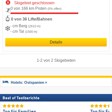
Skigebiet geschlossen
0 von 166 km Pisten
(0% offen)
0 von 36 Lifte/Bahnen
- cm Berg
(2610 m)
- cm Tal
(1500 m)
Details
1
-
2
von
2
Skigebieten
Hotels: Ostspanien
Best of Testberichte
Top für Familien
Top für Fa