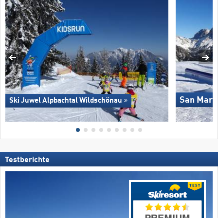
San Marti
Ski Juwel Alpbachtal Wildschönau
Testberichte