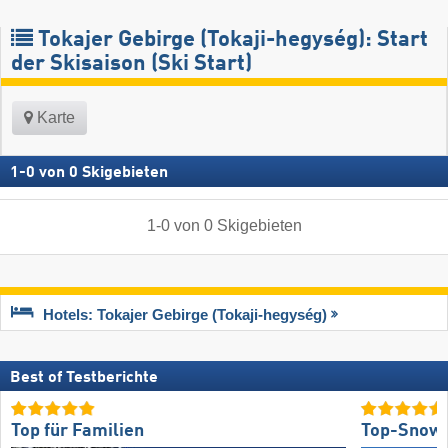
Tokajer Gebirge (Tokaji-hegység): Start
der Skisaison (Ski Start)
Karte
1
-
0
von
0
Skigebieten
1
-
0
von
0
Skigebieten
Hotels: Tokajer Gebirge (Tokaji-hegység)
Best of Testberichte
Top für Familien
Top-Snow