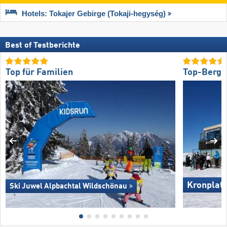
Hotels: Tokajer Gebirge (Tokaji-hegység)
Best of Testberichte
Top für Familien
Top-Bergr
Kronplat
Ski Juwel Alpbachtal Wildschönau