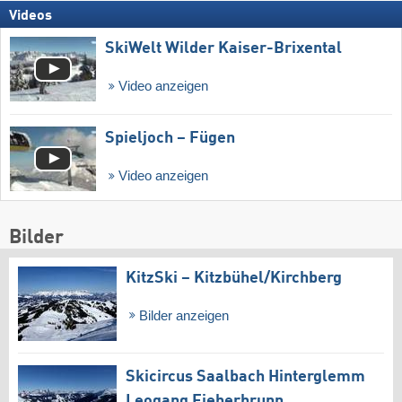
Videos
SkiWelt Wilder Kaiser-Brixental
Video anzeigen
Spieljoch – Fügen
Video anzeigen
Bilder
KitzSki – Kitzbühel/​Kirchberg
Bilder anzeigen
Skicircus Saalbach Hinterglemm
Leogang Fieberbrunn