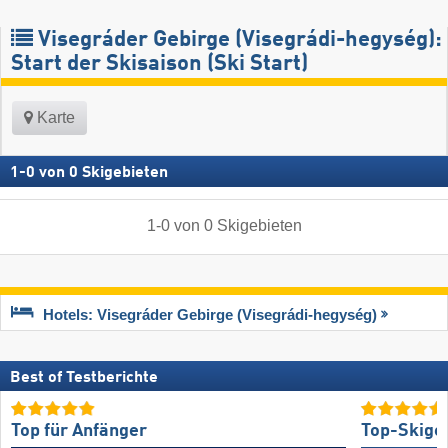
Visegráder Gebirge (Visegrádi-hegység):
Start der Skisaison (Ski Start)
Karte
1
-
0
von
0
Skigebieten
1
-
0
von
0
Skigebieten
Hotels: Visegráder Gebirge (Visegrádi-hegység)
Best of Testberichte
Top für Anfänger
Top-Skige