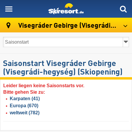
skiresort
Visegráder Gebirge (Visegrádi-hegység)
Saisonstart Visegráder Gebirge
(Visegrádi-hegység) (Skiopening)
Leider liegen keine Saisonstarts vor.
Bitte gehen Sie zu:
Karpaten
(41)
Europa
(670)
weltweit
(782)