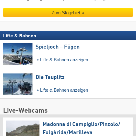
Zum Skigebiet
Lifte & Bahnen
Spieljoch – Fügen
Lifte & Bahnen anzeigen
Die Tauplitz
Lifte & Bahnen anzeigen
Live-Webcams
Madonna di Campiglio/​Pinzolo/​
Folgàrida/​Marilleva