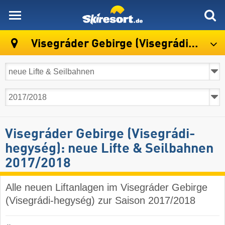
skiresort
Visegráder Gebirge (Visegrádi-hegység)
Visegráder Gebirge (Visegrádi-
hegység): neue Lifte & Seilbahnen
2017/2018
Alle neuen Liftanlagen im Visegráder Gebirge
(Visegrádi-hegység) zur Saison 2017/2018