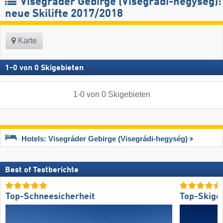
Visegráder Gebirge (Visegrádi-hegység):
neue Skilifte 2017/2018
Karte
1
-
0
von
0
Skigebieten
1
-
0
von
0
Skigebieten
Hotels: Visegráder Gebirge (Visegrádi-hegység)
Best of Testberichte
Top-Schneesicherheit
Top-Skige