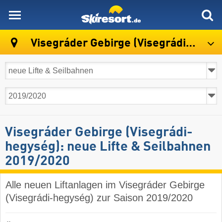
skiresort
Visegráder Gebirge (Visegrádi-hegység)
Visegráder Gebirge (Visegrádi-
hegység): neue Lifte & Seilbahnen
2019/2020
Alle neuen Liftanlagen im Visegráder Gebirge
(Visegrádi-hegység) zur Saison 2019/2020