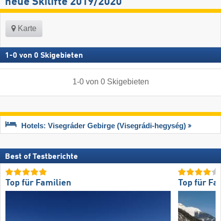
neue Skilifte 2019/2020
Karte
1
-
0
von
0
Skigebieten
1
-
0
von
0
Skigebieten
Hotels: Visegráder Gebirge (Visegrádi-hegység)
Best of Testberichte
Top für Familien
Top für Fa