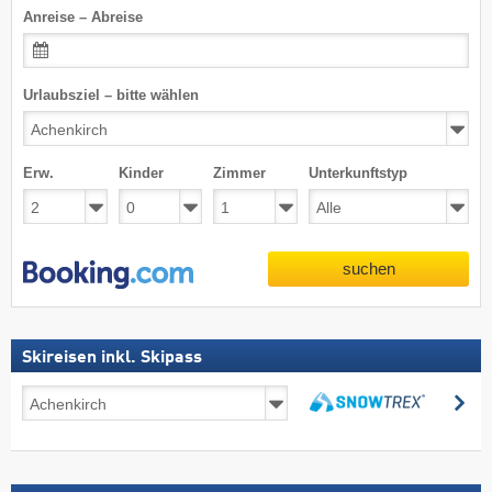
Anreise – Abreise
Urlaubsziel – bitte wählen
Erw.
Kinder
Zimmer
Unterkunftstyp
suchen
Skireisen inkl. Skipass
Skireisen
su
inkl.
suchen
Skipass