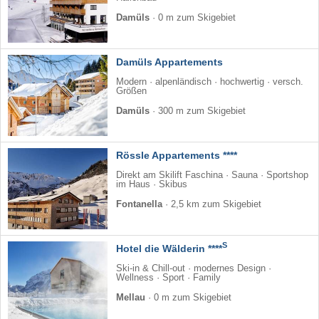
Damüls
·
0 m zum Skigebiet
Damüls Appartements
Modern · alpenländisch · hochwertig · versch.
Größen
Damüls
·
300 m zum Skigebiet
Rössle Appartements ****
Direkt am Skilift Faschina · Sauna · Sportshop
im Haus · Skibus
Fontanella
·
2,5 km zum Skigebiet
S
Hotel die Wälderin ****
Ski-in & Chill-out · modernes Design ·
Wellness · Sport · Family
Mellau
·
0 m zum Skigebiet