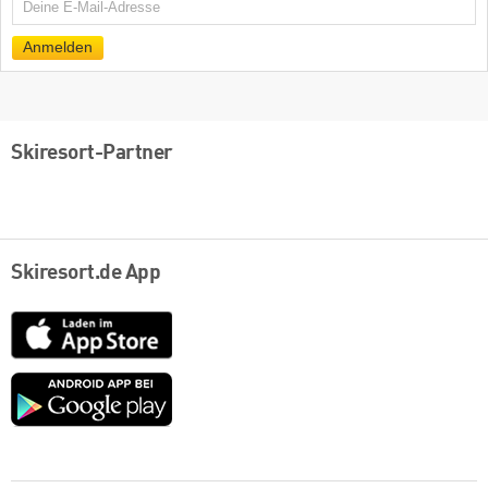
E-
Mail
Anmelden
Skiresort-Partner
Skiresort.de App
App
Store
Google
play