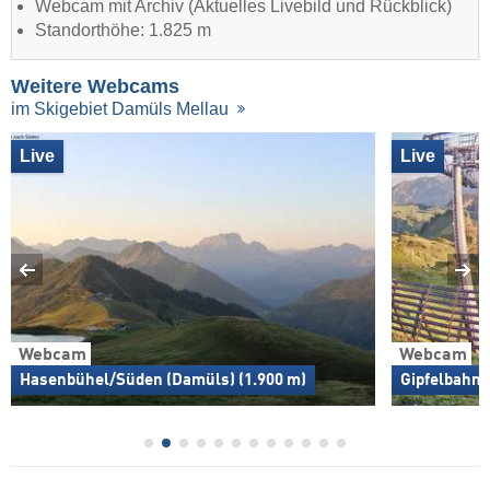
Webcam mit Archiv (Aktuelles Livebild und Rückblick)
Standorthöhe: 1.825 m
Weitere Webcams
im Skigebiet Damüls Mellau
Live
Live
Webcam
Webcam
Hasenbühel/Süden (Damüls) (1.900 m)
Gipfelbahn/