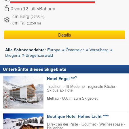
0 von 12 Lifte/Bahnen
- cm Berg
(2785 m)
- cm Tal
(1250 m)
Details
Europa
Österreich
Vorarlberg
Alle Schneeberichte:
Bregenz
Bregenzerwald
Unterkünfte dieses Skigebiets
S
Hotel Engel ***
Tradition trifft Moderne · regionale Küche ·
Skibus ab Hotel
Mellau
·
800 m zum Skigebiet
Boutique Hotel Hohes Licht ****
Direkt an der Piste · Gourmet · Wellnessoase ·
Hallenbad