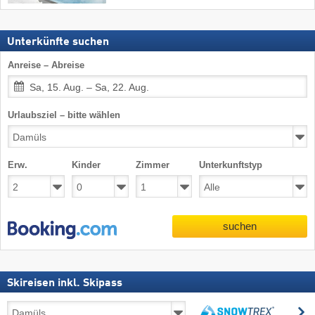
Unterkünfte suchen
Anreise – Abreise
Sa, 15. Aug. – Sa, 22. Aug.
Urlaubsziel – bitte wählen
Erw.
Kinder
Zimmer
Unterkunftstyp
suchen
Skireisen inkl. Skipass
Skireisen
s