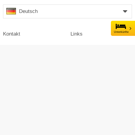
Deutsch
Unterkünfte
Kontakt
Links
Impressum
Unternehmen
Presse
Login
Werben auf Skiresort
Skiresort.de im Social Web
facebook
newsletter
© Skiresort Service International GmbH. Alle Rechte
vorbehalten.