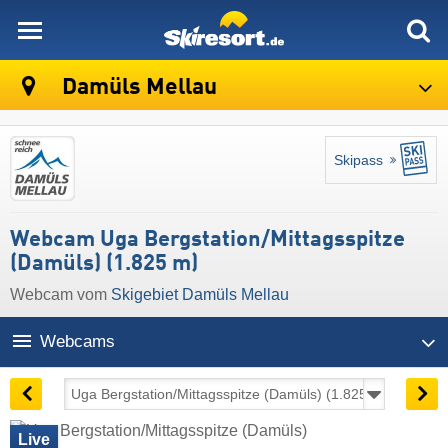
skiresort
Damüls Mellau
Skipass
Webcam Uga Bergstation/Mittagsspitze
(Damüls) (1.825 m)
Webcam vom
Skigebiet Damüls Mellau
Webcams
Live