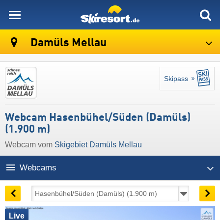
skiresort
Damüls Mellau
Skipass
Webcam Hasenbühel/Süden (Damüls)
(1.900 m)
Webcam vom
Skigebiet Damüls Mellau
Webcams
Live