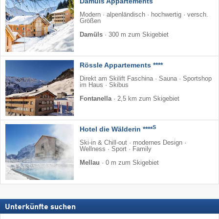
Damüls Appartements
Modern · alpenländisch · hochwertig · versch.
Größen
Damüls
·
300 m zum Skigebiet
Rössle Appartements ****
Direkt am Skilift Faschina · Sauna · Sportshop
im Haus · Skibus
Fontanella
·
2,5 km zum Skigebiet
S
Hotel die Wälderin ****
Ski-in & Chill-out · modernes Design ·
Wellness · Sport · Family
Mellau
·
0 m zum Skigebiet
Unterkünfte suchen