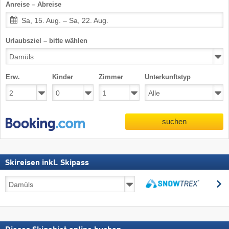
Anreise – Abreise
Sa, 15. Aug. – Sa, 22. Aug.
Urlaubsziel – bitte wählen
Erw.
Kinder
Zimmer
Unterkunftstyp
suchen
Skireisen inkl. Skipass
Skireisen
s
inkl.
suchen
Skipass