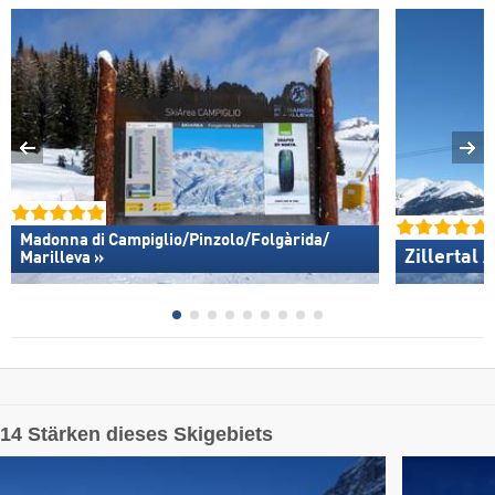
Madonna di Campiglio/​Pinzolo/​Folgàrida/​
Zillertal 
Marilleva »
14 Stärken dieses Skigebiets