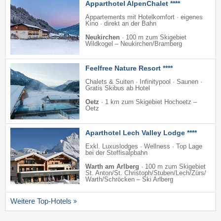
Apparthotel AlpenChalet ****
Appartements mit Hotelkomfort · eigenes
Kino · direkt an der Bahn
Neukirchen
·
100 m zum Skigebiet
Wildkogel – Neukirchen/​Bramberg
Feelfree Nature Resort ****
Chalets & Suiten · Infinitypool · Saunen ·
Gratis Skibus ab Hotel
Oetz
·
1 km zum Skigebiet Hochoetz –
Oetz
Aparthotel Lech Valley Lodge ****
Exkl. Luxuslodges · Wellness · Top Lage
bei der Steffisalpbahn
Warth am Arlberg
·
100 m zum Skigebiet
St. Anton/​St. Christoph/​Stuben/​Lech/​Zürs/​
Warth/​Schröcken – Ski Arlberg
Weitere Top-Hotels