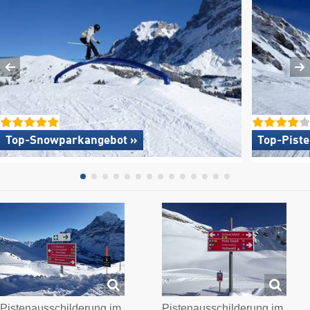
Top-Snowparkangebot »
Top-Pist
Pistenausschilderung im
Pistenausschilderung im