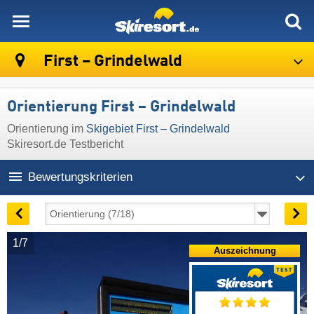
skiresort
First – Grindelwald
Orientierung First – Grindelwald
Orientierung im
Skigebiet First – Grindelwald
Skiresort.de Testbericht
Bewertungskriterien
1/7
Auszeichnung