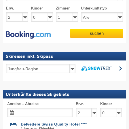
Erw.
Kinder
Zimmer
Unterkunftstyp
suchen
Skireisen inkl. Skipass
Skireisen
su
inkl.
suchen
Skipass
Unterkünfte dieses Skigebiets
Anreise – Abreise
Erw.
Kinder
Belvedere Swiss Quality Hotel ****