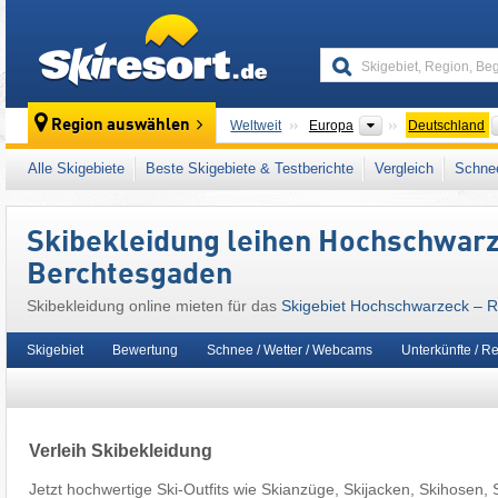
skiresort
Kontinente
Region auswählen
Weltweit
Europa
Deutschland
Dieses Skigebiet liegt auch in:
Berchtesgade
Alle Skigebiete
Beste Skigebiete & Testberichte
Vergleich
Schnee
Ostalpen
,
Alpen
,
Westeuropa
,
Mitteleuropa
,
Skibekleidung leihen Hochschwar
Berchtesgaden
Skibekleidung online mieten für das
Skigebiet Hochschwarzeck – 
Skigebiet
Bewertung
Schnee / Wetter / Webcams
Unterkünfte / R
Verleih Skibekleidung
Jetzt hochwertige Ski-Outfits wie Skianzüge, Skijacken, Skihosen, S