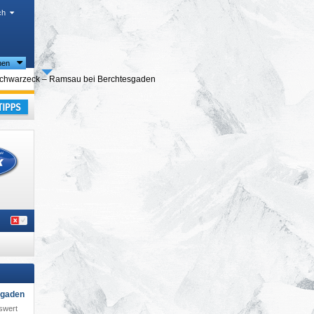
ch
nen
se
chwarzeck – Ramsau bei Berchtesgaden
laub
sgaden
iswert