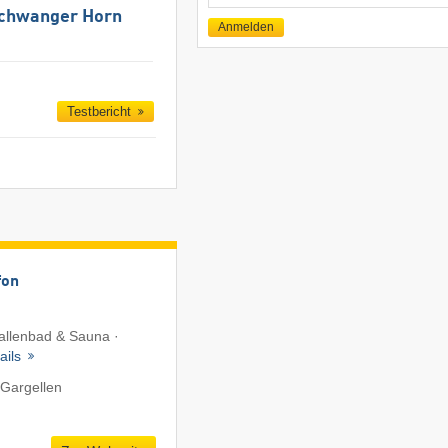
Mail
schwanger Horn
Anmelden
Testbericht
fon
Hallenbad & Sauna ·
ails
 Gargellen