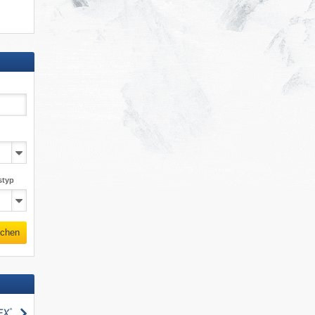
styp
chen
suchen