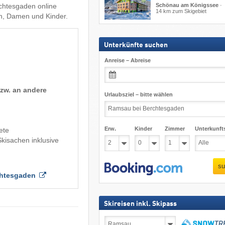
Schönau am Königssee
·
chtesgaden online
14 km zum Skigebiet
en, Damen und Kinder.
Unterkünfte suchen
Anreise – Abreise
bzw. an andere
Urlaubsziel – bitte wählen
Erw.
Kinder
Zimmer
Unterkunft
ete
kisachen inklusive
su
chtesgaden
Skireisen inkl. Skipass
Skireisen