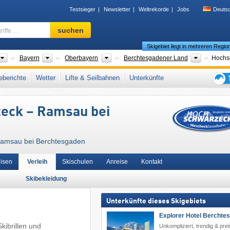
Testsieger
Newsletter
Weltrekorde
Jobs
Deuts
Skigebiet,
suchen
Region,
Skigebiet liegt in mehreren Regio
Begriffe
…
Länder
Bundesländer
Bezirke
Landkrei
Bayern
Oberbayern
Berchtesgadener Land
Hochs
ner Alpen
,
Deutsche Alpen
,
Südbayern
,
Nördliche Ostalpen
,
Süddeutschland
,
berichte
Wetter
Lifte & Seilbahnen
Unterkünfte
Europäische Union
Tipps
für
zeck – Ramsau bei
den
Skiur
Ramsau bei Berchtesgaden
eisen
Verleih
Skischulen
Anreise
Kontakt
Skibekleidung
Unterkünfte dieses Skigebiets
Explorer Hotel Berchte
kibrillen und
Unkompliziert, trendig & pre