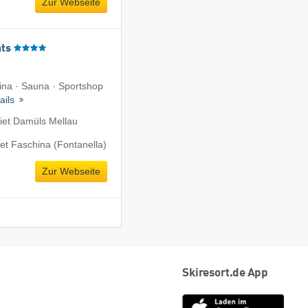
Zur Webseite
ts
hina · Sauna · Sportshop
ails
iet Damüls Mellau
et Faschina (Fontanella)
Zur Webseite
Skiresort.de App
App