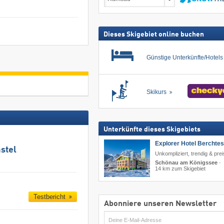
inkl.
Skipass
suchen
Dieses Skigebiet online buchen
Günstige Unterkünfte/Hotel
Skikurs
Unterkünfte dieses Skigebiets
Explorer Hotel Berchte
stel
Unkompliziert, trendig & pre
Schönau am Königssee
·
14 km zum Skigebiet
Testbericht
Abonniere unseren Newsletter
E-