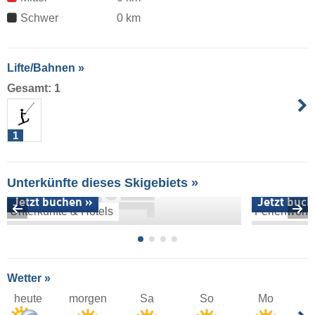
Schwer
0 km
Lifte/Bahnen »
Gesamt: 1
1
Unterkünfte dieses Skigebiets »
Jetzt buchen »
Jetzt buch
Unterkünfte & Hotels
Ferienwoh
Wetter »
heute
morgen
Sa
So
Mo