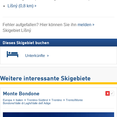
Líšný (0,8 km)
Fehler aufgefallen? Hier können Sie ihn
melden
Skigebiet Líšný
Dieses Skigebiet buchen
Unterkünfte
Weitere interessante Skigebiete
Monte Bondone
Europa
Italien
Trentino-Südtirol
Trentino
Trento/​Monte
Bondone/​Valle di Laghi/​Valle dell´Adige