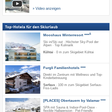
Video anzeigen
Top-Hotels für den Skiurlaub
S
Mooshaus Winterresort ****
Ski in/Ski out · Höchster Sky-Pool der
Alpen · Top Kulinarik
Kühtai
·
0 m zum Skigebiet Kühtai
Furgli Familienhotels ****
Direkt im Zentrum mit Wellness und Top-
Kinderbetreuung
Serfaus
·
100 m zum Skigebiet Serfaus-
Fiss-Ladis
[PLACES] Obertauern by Valamar ****
SPA mit Sauna & Indoor-Pool-Oase ·
flexible Halbpension · Pet-Friendly