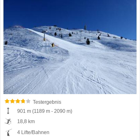
Testergebnis
901 m
(
1189 m
-
2090 m
)
18,8 km
4 Lifte/Bahnen