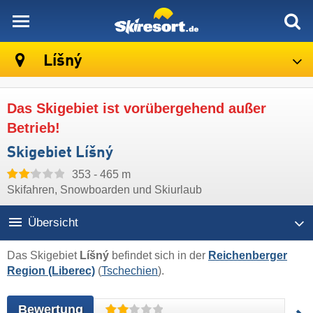
skiresort
Líšný
Das Skigebiet ist vorübergehend außer
Betrieb!
Skigebiet Líšný
353 - 465 m
Skifahren, Snowboarden und Skiurlaub
Übersicht
Das Skigebiet
Líšný
befindet sich in der
Reichenberger
Region (Liberec)
(
Tschechien
).
Bewertung