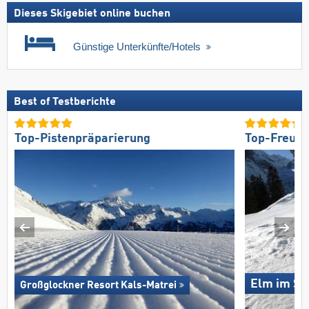
Dieses Skigebiet online buchen
Günstige Unterkünfte/Hotels
Best of Testberichte
Top-Pistenpräparierung
Top-Freund
Elm im Se
Großglockner Resort Kals-Matrei