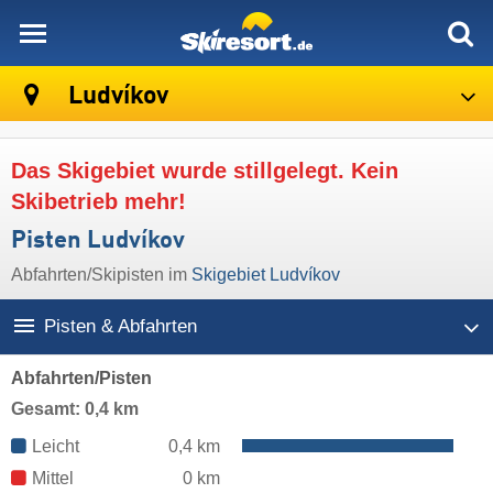
skiresort
Ludvíkov
Das Skigebiet wurde stillgelegt. Kein
Skibetrieb mehr!
Pisten Ludvíkov
Abfahrten/Skipisten im
Skigebiet Ludvíkov
Pisten & Abfahrten
Abfahrten/Pisten
Gesamt: 0,4 km
Leicht
0,4 km
Mittel
0 km