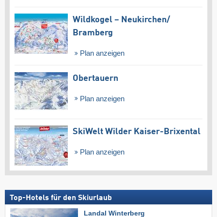
Wildkogel – Neukirchen/​
Bramberg
Plan anzeigen
Obertauern
Plan anzeigen
SkiWelt Wilder Kaiser-Brixental
Plan anzeigen
Top-Hotels für den Skiurlaub
Landal Winterberg