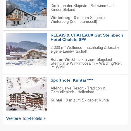
Direkt an der Skipiste · Schwimmbad ·
Kinder-Skiland
Winterberg
·
0 m zum Skigebiet
Winterberg (Skiliftkarussell)
RELAIS & CHÂTEAUX Gut Steinbach
Hotel Chalets SPA
2.000 m² Wellness · nachhaltig & kreativ ·
eigene Landwirtschaft
Reit im Winkl
·
5 km zum Skigebiet
Steinplatte Winklmoosalm – Waidring/​Reit
im Winkl
Sporthotel Kühtai ****
All-Inclusive Resort · Tradition &
Gemütlichkeit · Hallenbad
Kühtai
·
0 m zum Skigebiet Kühtai
Weitere Top-Hotels