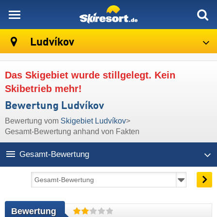
skiresort
Ludvíkov
Das Skigebiet wurde stillgelegt. Kein
Skibetrieb mehr!
Bewertung Ludvíkov
Bewertung vom
Skigebiet Ludvíkov
>
Gesamt-Bewertung anhand von Fakten
Gesamt-Bewertung
Bewertung 