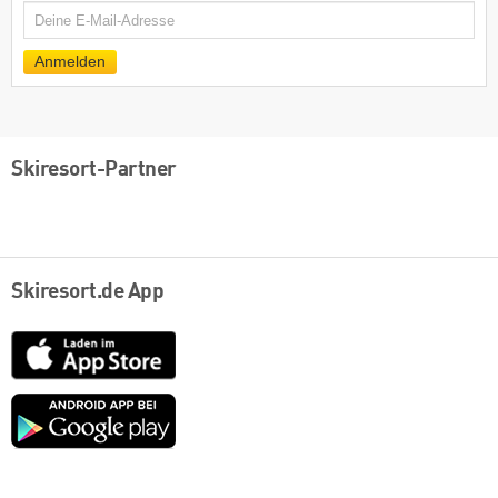
E-
Mail
Anmelden
Skiresort-Partner
Skiresort.de App
App
Store
Google
play