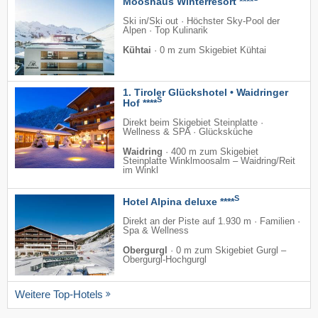
Mooshaus Winterresort ****
Ski in/Ski out · Höchster Sky-Pool der
Alpen · Top Kulinarik
Kühtai
·
0 m zum Skigebiet Kühtai
1. Tiroler Glückshotel • Waidringer
S
Hof ****
Direkt beim Skigebiet Steinplatte ·
Wellness & SPA · Glücksküche
Waidring
·
400 m zum Skigebiet
Steinplatte Winklmoosalm – Waidring/​Reit
im Winkl
S
Hotel Alpina deluxe ****
Direkt an der Piste auf 1.930 m · Familien ·
Spa & Wellness
Obergurgl
·
0 m zum Skigebiet Gurgl –
Obergurgl-Hochgurgl
Weitere Top-Hotels