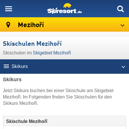
skiresort
Mezihoří
Skischulen Mezihoří
Skischulen im
Skigebiet Mezihoří
Skikurs
Skikurs
Jetzt Skikurs buchen bei einer Skischule am Skigebiet
Mezihoří. Im Folgenden finden Sie Skischulen für den
Skikurs Mezihoří.
Skischule Mezihoří