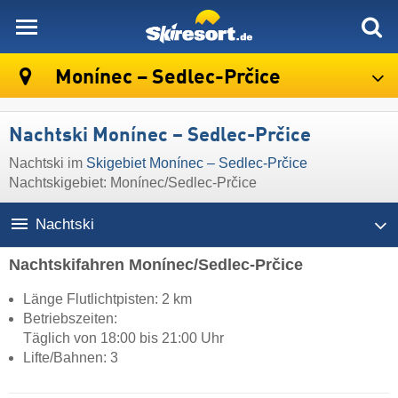
skiresort
Monínec – Sedlec-Prčice
Nachtski Monínec – Sedlec-Prčice
Nachtski im
Skigebiet Monínec – Sedlec-Prčice
Nachtskigebiet: Monínec/Sedlec-Prčice
Nachtski
Nachtskifahren Monínec/Sedlec-Prčice
Länge Flutlichtpisten: 2 km
Betriebszeiten:
Täglich von 18:00 bis 21:00 Uhr
Lifte/Bahnen: 3