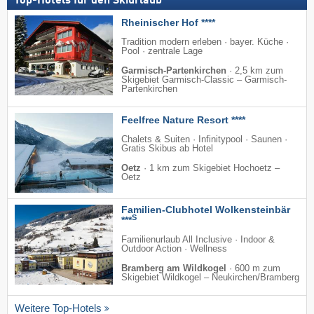
Top-Hotels für den Skiurlaub
Rheinischer Hof ****
Tradition modern erleben · bayer. Küche ·
Pool · zentrale Lage
Garmisch-Partenkirchen
·
2,5 km zum
Skigebiet Garmisch-Classic – Garmisch-
Partenkirchen
Feelfree Nature Resort ****
Chalets & Suiten · Infinitypool · Saunen ·
Gratis Skibus ab Hotel
Oetz
·
1 km zum Skigebiet Hochoetz –
Oetz
Familien-Clubhotel Wolkensteinbär
S
***
Familienurlaub All Inclusive · Indoor &
Outdoor Action · Wellness
Bramberg am Wildkogel
·
600 m zum
Skigebiet Wildkogel – Neukirchen/​Bramberg
Weitere Top-Hotels