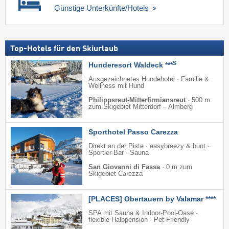
Günstige Unterkünfte/Hotels
Top-Hotels für den Skiurlaub
S
Hunderesort Waldeck ***
Ausgezeichnetes Hundehotel · Familie &
Wellness mit Hund
Philippsreut-Mitterfirmiansreut
·
500 m
zum Skigebiet Mitterdorf – Almberg
Sporthotel Passo Carezza
Direkt an der Piste · easybreezy & bunt ·
Sportler-Bar · Sauna
San Giovanni di Fassa
·
0 m zum
Skigebiet Carezza
[PLACES] Obertauern by Valamar ****
SPA mit Sauna & Indoor-Pool-Oase ·
flexible Halbpension · Pet-Friendly