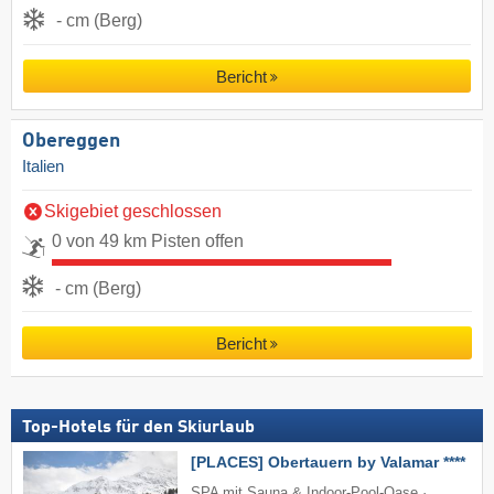
- cm (Berg)
Bericht
Obereggen
Italien
Skigebiet geschlossen
0 von 49 km Pisten offen
- cm (Berg)
Bericht
Top-Hotels für den Skiurlaub
[PLACES] Obertauern by Valamar ****
SPA mit Sauna & Indoor-Pool-Oase ·