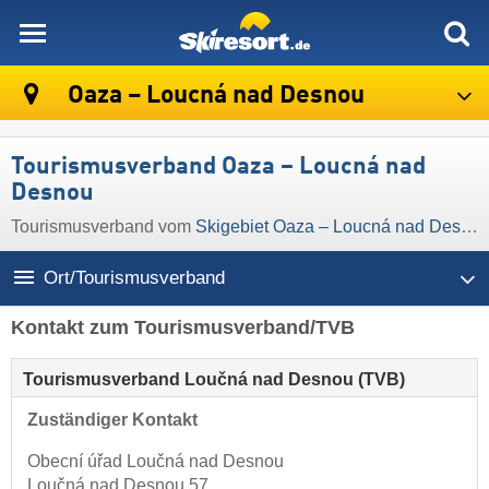
skiresort
Oaza – Loucná nad Desnou
Tourismusverband Oaza – Loucná nad
Desnou
Tourismusverband vom
Skigebiet Oaza – Loucná nad Desnou
Ort/Tourismusverband
Kontakt zum Tourismusverband/TVB
Tourismusverband Loučná nad Desnou (TVB)
Zuständiger Kontakt
Obecní úřad Loučná nad Desnou
Loučná nad Desnou 57