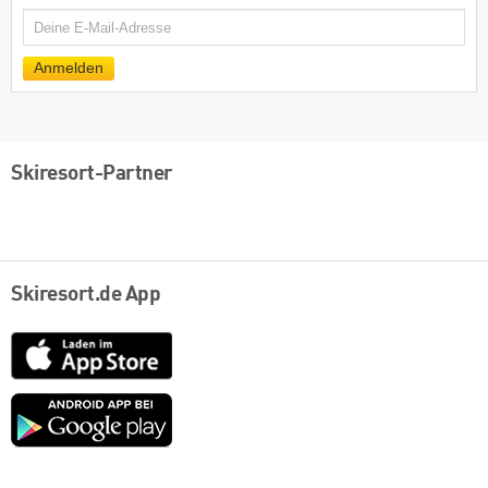
E-
Mail
Anmelden
Skiresort-Partner
Skiresort.de App
App
Store
Google
play