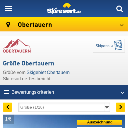
skiresort
Obertauern
Skipass
Größe Obertauern
Größe vom
Skigebiet Obertauern
Skiresort.de Testbericht
Bewertungskriterien
1/6
Auszeichnung