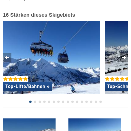
16 Stärken dieses Skigebiets
Top-Lifte/Bahnen »
Top-Schne