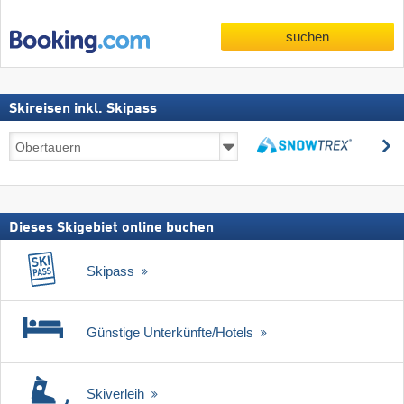
suchen
Skireisen inkl. Skipass
Skireisen
s
inkl.
suchen
Skipass
Dieses Skigebiet online buchen
Skipass
Günstige Unterkünfte/Hotels
Skiverleih