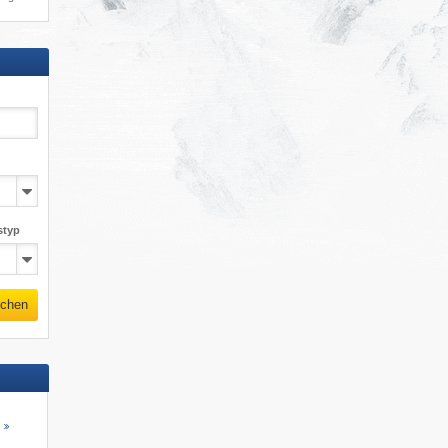
styp
chen
s