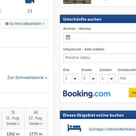
C
13
Unterkünfte suchen
So wird aktualisiert
Anreise – Abreise
Urlaubsziel – bitte wählen
Erw.
Kinder
Zimmer
Unterkunft
Zur Schneehistorie »
su
Di
Mi
Dieses Skigebiet online buchen
11. Aug.
12. Aug.
Details »
Details »
Günstige Unterkünfte/Hotel
1262 m
1775 m