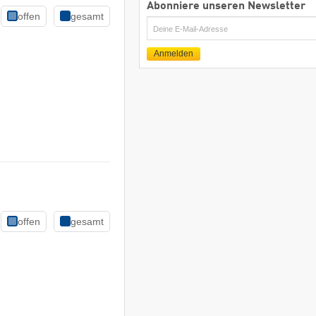
Abonniere unseren Newsletter
offen
gesamt
E-
Mail
Anmelden
offen
gesamt