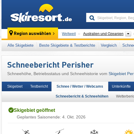
skiresort
K
Region auswählen
Weltweit
Australien und Ozeanien
Dieses Skigebiet liegt auch in:
Kosciuszko-N
Alle Skigebiete
Beste Skigebiete & Testberichte
Vergleich
Schnee
Schneebericht Perisher
Schneehöhe, Betriebsstatus und Schneehistorie vom
Skigebiet Per
Skigebiet
Testbericht
Schnee / Wetter / Webcams
Unterkünfte
Schneebericht & Schneehöhen
Wetterberi
Skigebiet geöffnet
Geplantes Saisonende:
4. Okt. 2026