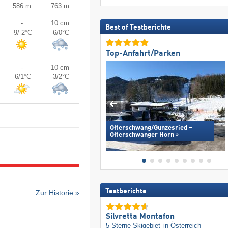
586 m
763 m
-
10 cm
Best of Testberichte
-9/-2°C
-6/0°C
Top-Anfahrt/Parken
-
10 cm
-6/1°C
-3/2°C
Ofterschwang/​Gunzesried –
Ofterschwanger Horn
Testberichte
Zur Historie »
Silvretta Montafon
5-Sterne-Skigebiet
in Österreich