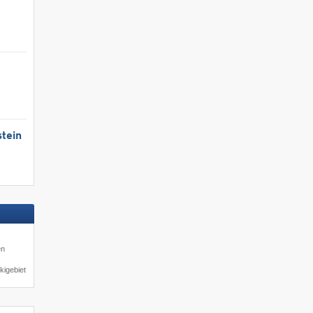
tein
en
kigebiet