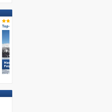
Top-Skigebietsgröße
Top-Lifte/Bahnen
Madonna di Campiglio/​Pinzolo/​
Paganella – Andalo
Folgàrida/​Marilleva