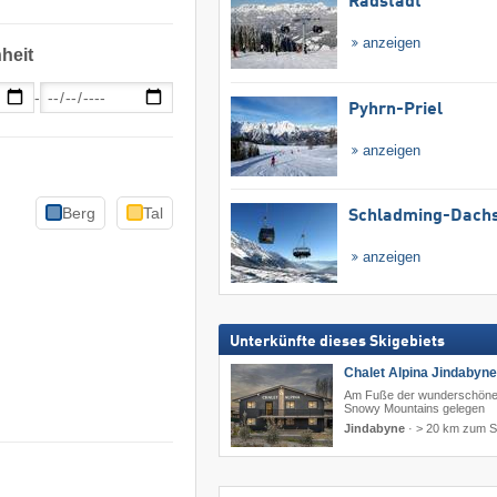
Radstadt
anzeigen
heit
-
Pyhrn-Priel
anzeigen
Berg
Tal
Schladming-Dachs
anzeigen
Unterkünfte dieses Skigebiets
Chalet Alpina Jindabyne
Am Fuße der wunderschön
Snowy Mountains gelegen
Jindabyne
·
> 20 km zum S