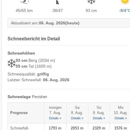
45/65
km
38/47
93 cm
-8/4°
Aktualisiert am:
06. Aug. 2026
(heute)
Schneebericht im Detail
Schneehöhen
93 cm
Berg (2034 m)
55 cm
Tal (1605 m)
Schneequalität:
griffig
Letzter Schneefall:
06. Aug. 2026
Schneelage
Perisher
morgen
Sa
So
Mo
Prognose
7. Aug.
8. Aug.
9. Aug.
10. Aug.
Details »
Details »
Details »
Details »
Schneefall-
1793 m
2053 m
2329 m
1576 m