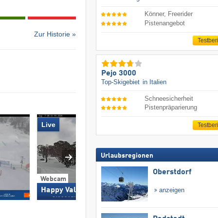
Könner, Freerider
Pistenangebot
Zur Historie »
Testber
Pejo 3000
Top-Skigebiet
in Italien
Schneesicherheit
Pistenpräparierung
Live
Testber
Urlaubsregionen
Oberstdorf
Webcam
Webcam
Happy Valley
Perisher Snow 
anzeigen