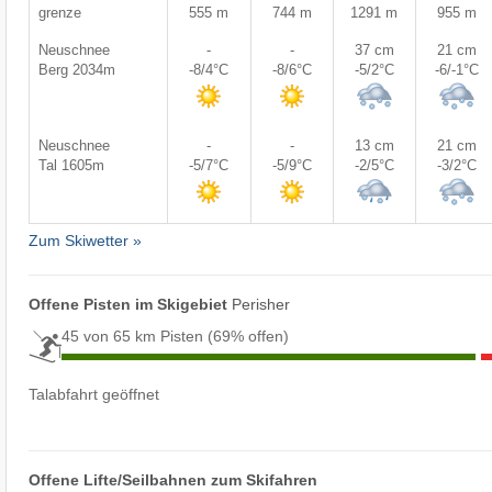
grenze
555 m
744 m
1291 m
955 m
Neuschnee
-
-
37 cm
21 cm
Berg 2034m
-8/4°C
-8/6°C
-5/2°C
-6/-1°C
Neuschnee
-
-
13 cm
21 cm
Tal 1605m
-5/7°C
-5/9°C
-2/5°C
-3/2°C
Zum Skiwetter »
Offene Pisten im Skigebiet
Perisher
45 von 65 km Pisten
(69% offen)
Talabfahrt geöffnet
Offene Lifte/Seilbahnen zum Skifahren