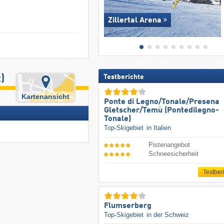
Zillertal Arena
)
Testberichte
Kartenansicht
Ponte di Legno/​Tonale/​Presena
Gletscher/​Temù (Pontedilegno-
Tonale)
Top-Skigebiet
in Italien
Pistenangebot
Schneesicherheit
Testber
Flumserberg
Top-Skigebiet
in der Schweiz