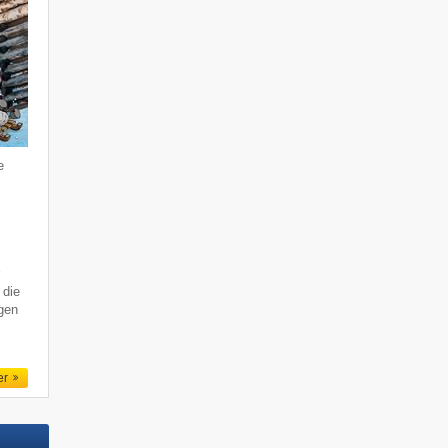
e
r
 die
gen
er