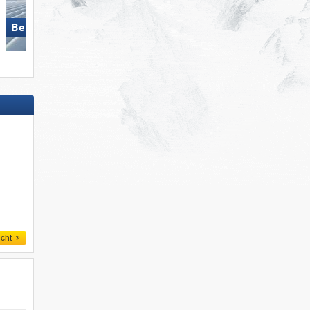
Bellwald
Silvretta Montafon
icht