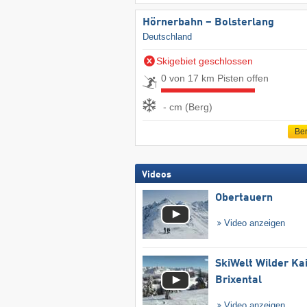
Hörnerbahn – Bolsterlang
Deutschland
Skigebiet geschlossen
0 von 17 km Pisten offen
- cm (Berg)
Ber
Videos
Obertauern
Video anzeigen
SkiWelt Wilder Ka
Brixental
Video anzeigen