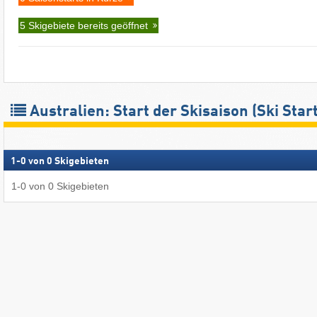
5 Skigebiete bereits geöffnet
Australien: Start der Skisaison (Ski Start
1
-
0
von
0
Skigebieten
1
-
0
von
0
Skigebieten