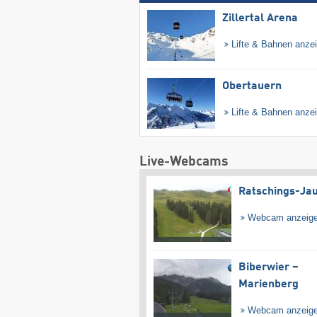
Zillertal Arena
Lifte & Bahnen anze
Obertauern
Lifte & Bahnen anze
Live-Webcams
Ratschings-Ja
Webcam anzeig
Biberwier –
Marienberg
Webcam anzeig