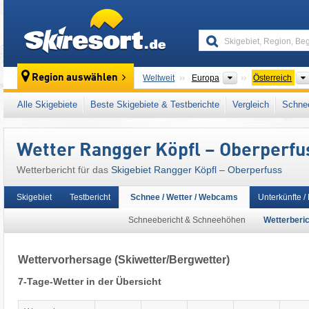
skiresort
Kontinente
Region auswählen
Weltweit
Europa
Österreich
Dieses Skigebiet liegt auch in:
Oberinntal
,
S
Alle Skigebiete
Beste Skigebiete & Testberichte
Vergleich
Schnee
Freizeitticket Tirol
,
Inntal
,
Snow Card Tirol
,
T
Ostalpen
,
Alpen
,
Westeuropa
,
Mitteleuropa
,
Wetter Rangger Köpfl – Oberperfu
Wetterbericht für das
Skigebiet Rangger Köpfl – Oberperfuss
Skigebiet
Testbericht
Schnee / Wetter / Webcams
Unterkünfte /
Schneebericht & Schneehöhen
Wetterberic
Wettervorhersage
(Skiwetter/Bergwetter)
7-Tage-Wetter in der Übersicht