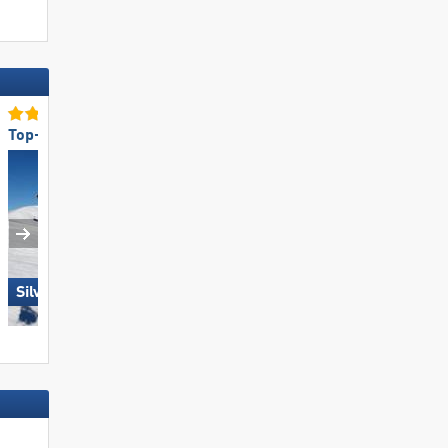
Top-Pistenangebot
Top-Pistenpräparierung
Silvretta Montafon
Schöneben-Haideralm