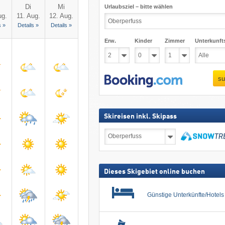
Di
Mi
Urlaubsziel – bitte wählen
ug.
11. Aug.
12. Aug.
s »
Details »
Details »
Erw.
Kinder
Zimmer
Unterkunft
su
Skireisen inkl. Skipass
Skireisen
inkl.
Skipass
suchen
Dieses Skigebiet online buchen
Günstige Unterkünfte/Hotel