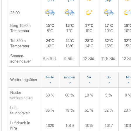
23:00
Berg 1930m
15°C
13°C
17°C
17°C
19°
Temperatur
8°C
7°C
8°C
10°C
10°
Tal 820m
24°C
24°C
28°C
32°C
32°
Temperatur
16°C
16°C
14°C
15°C
15°
Sonnen-
6,5 Std.
9 Std.
12 Std.
11,5 Std.
12 St
scheindauer
heute
morgen
Sa
So
Mo
Wetter tagsüber
Nieder-
60 %
60 %
10 %
5 %
0 
schlagsrisiko
Luft-
86 %
79 %
51 %
32 %
28 
feuchtigkeit
Luftdruck in
1020
1019
1018
1017
101
hPa