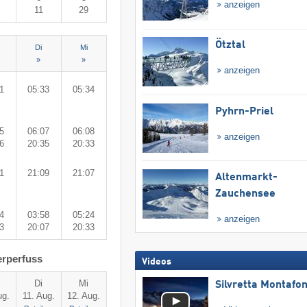
anzeigen
11
29
Ötztal
Di
Mi
»
»
anzeigen
1
05:33
05:34
Pyhrn-Priel
5
06:07
06:08
anzeigen
6
20:35
20:33
1
21:09
21:07
Altenmarkt-
Zauchensee
4
03:58
05:24
anzeigen
3
20:07
20:33
erperfuss
Videos
Di
Mi
Silvretta Montafo
ug.
11. Aug.
12. Aug.