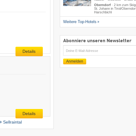
Oberndorf
·
2 km zum Skig
St. Johann in Tirol/​Oberndor
Harschbichl
Weitere Top-Hotels
Abonniere unseren Newsletter
E-
Details
Mail
Anmelden
Details
Sellraintal