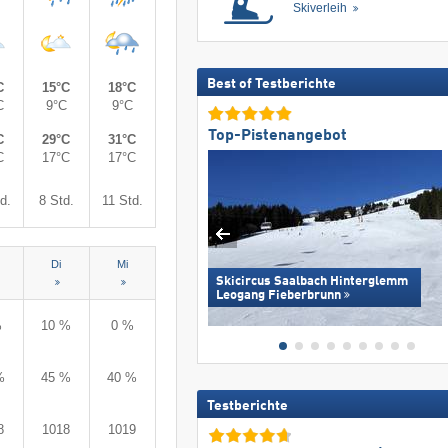
Skiverleih
Best of Testberichte
C
15°C
18°C
C
9°C
9°C
Top-Pistenangebot
C
29°C
31°C
C
17°C
17°C
d.
8 Std.
11 Std.
Di
Mi
Skicircus Saalbach Hinterglemm
Leogang Fieberbrunn
%
10 %
0 %
%
45 %
40 %
Testberichte
8
1018
1019