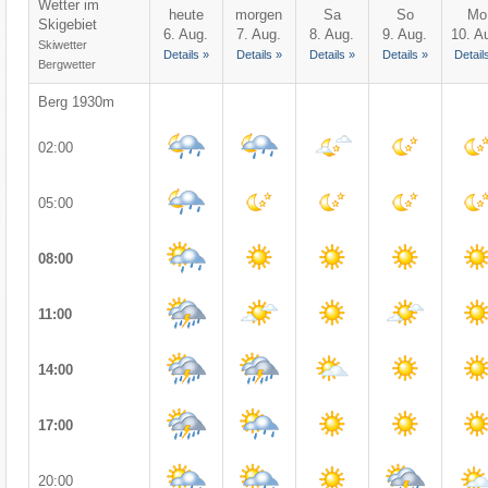
Wetter im
heute
morgen
Sa
So
Mo
Skigebiet
6. Aug.
7. Aug.
8. Aug.
9. Aug.
10. A
Skiwetter
Details »
Details »
Details »
Details »
Detail
Bergwetter
Berg 1930m
02:00
05:00
08:00
11:00
14:00
17:00
20:00