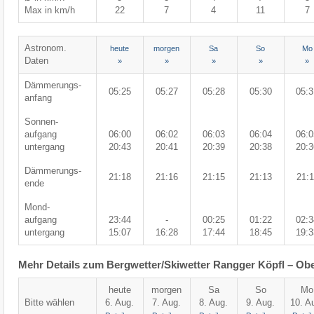
Max in km/h
22
7
4
11
7
Astronom.
heute
morgen
Sa
So
Mo
Daten
»
»
»
»
»
Dämmerungs-
05:25
05:27
05:28
05:30
05:3
anfang
Sonnen-
aufgang
06:00
06:02
06:03
06:04
06:0
untergang
20:43
20:41
20:39
20:38
20:3
Dämmerungs-
21:18
21:16
21:15
21:13
21:1
ende
Mond-
aufgang
23:44
-
00:25
01:22
02:3
untergang
15:07
16:28
17:44
18:45
19:3
Mehr Details zum Bergwetter/Skiwetter Rangger Köpfl – Ob
heute
morgen
Sa
So
Mo
Bitte wählen
6. Aug.
7. Aug.
8. Aug.
9. Aug.
10. A