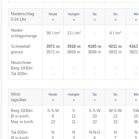
Niederschlag
heute
morgen
Sa
So
Mo
0-24 Uhr
»
»
»
»
»
Nieder-
39 l /m²
13 l /m²
-
4 l /m²
-
schlagsmenge
Schneefall-
3971 m
3918 m
4185 m
4211 m
4163
grenze
3571 m
3658 m
3699 m
3832 m
3821
Neuschnee
Berg 1930m
-
-
-
-
-
Tal 820m
-
-
-
-
-
Wind
heute
morgen
Sa
So
Mo
tagsüber
»
»
»
»
»
Berg 1930m
S-S-W
S
S-S-W
W-S-W
S
Ø in km/h
8
11
20
22
15
Max in km/h
22
11
22
32
36
Tal 820m
N
N
N-N-O
N
N
Ø in km/h
5
3
4
7
5