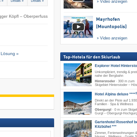
s »
Details »
Details »
Video anzeigen
gger Köpfl – Oberperfuss
Mayrhofen
(Mountopolis)
Video anzeigen
 Lösung »
Top-Hotels für den Skiurlaub
Explorer Hotel Hinterst
Unkompliziert, trendig & prei
nahe der Bergbahn
Hinterstoder
·
300 m zum
Skigebiet Hinterstoder – Hö
Hotel Alpina deluxe ****
Direkt an der Piste auf 1.930
Familien · Spa & Wellness
Obergurgl
·
0 m zum Skigeb
Gurgl – Obergurgl-Hochgurg
Gartenhotel Rosenhof b
Kitzbühel ***
Zimmer, Ferienwohnungen &
häuser · Wellness · Gratis 