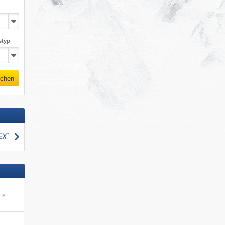
styp
chen
suchen
s