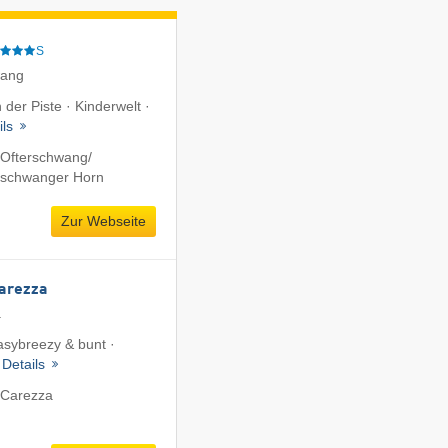
S
wang
 der Piste · Kinderwelt ·
ils
Ofterschwang/​
rschwanger Horn
Zur Webseite
Carezza
a
easybreezy & bunt ·
·
Details
 Carezza