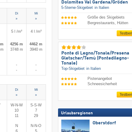
Dolomites Val Gardena/​Gröden
5-Sterne-Skigebiet
in Italien
Di
Mi
Größe des Skigebiets
»
»
Bergrestaurants, Hütten
5 l /m²
4 l /m²
Testber
 m
4256 m
4462 m
 m
3748 m
3940 m
Ponte di Legno/​Tonale/​Presena
Gletscher/​Temù (Pontedilegno-
Tonale)
-
-
Top-Skigebiet
in Italien
-
-
Pistenangebot
Schneesicherheit
Di
Mi
Testber
»
»
W
W-N-W
S-S-W
10
7
Urlaubsregionen
11
29
Oberstdorf
N
N-N-O
6
5