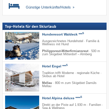
Günstige Unterkünfte/Hotels
Top-Hotels für den Skiurlaub
S
Hunderesort Waldeck ***
Ausgezeichnetes Hundehotel · Familie &
Wellness mit Hund
Philippsreut-Mitterfirmiansreut
·
500 m
zum Skigebiet Mitterdorf – Almberg
S
Hotel Engel ***
Tradition trifft Moderne · regionale Küche ·
Skibus ab Hotel
Mellau
·
800 m zum Skigebiet Damüls
Mellau
S
Hotel Alpina deluxe ****
Direkt an der Piste auf 1.930 m · Familien ·
Spa & Wellness