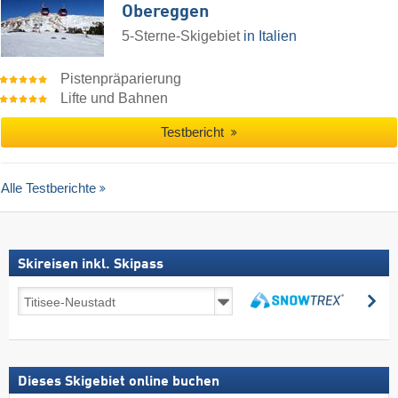
Obereggen
5-Sterne-Skigebiet
in Italien
Pistenpräparierung
Lifte und Bahnen
Testbericht
Alle Testberichte
Skireisen inkl. Skipass
Skireisen
su
inkl.
suchen
Skipass
Dieses Skigebiet online buchen